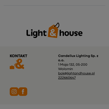
KONTAKT
Candellux Lighting Sp. z
o.o.
1 Maja 132
,
05-200
Wołomin
bok@lightandhouse.pl
222660647