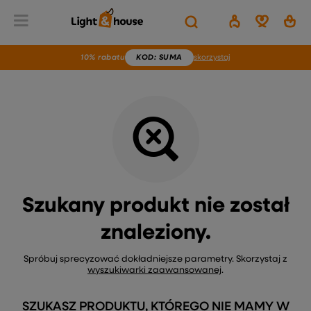
Wstecz
Home
Brak produktu
10% rabatu
KOD
: SUMA
skorzystaj
Szukany produkt nie został
znaleziony.
Spróbuj sprecyzować dokładniejsze parametry. Skorzystaj z
wyszukiwarki zaawansowanej
.
SZUKASZ PRODUKTU, KTÓREGO NIE MAMY W