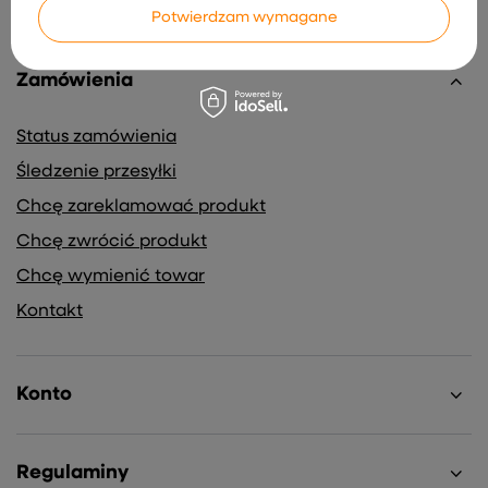
Potwierdzam wymagane
Zamówienia
Status zamówienia
Śledzenie przesyłki
Chcę zareklamować produkt
Chcę zwrócić produkt
Chcę wymienić towar
Kontakt
Konto
Regulaminy