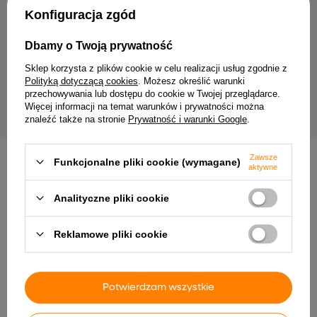
Twój email
Konfiguracja zgód
Wyrażam zgodę na przetwarzanie moich danych
Dbamy o Twoją prywatność
osobowych (adres e-mail) na potrzeby wysyłki
newslettera z informacją handlową (marketing). Więcej
Sklep korzysta z plików cookie w celu realizacji usług zgodnie z
w
polityce prywatności.
Polityką dotyczącą cookies
. Możesz określić warunki
przechowywania lub dostępu do cookie w Twojej przeglądarce.
ZAPISZ SIĘ
Więcej informacji na temat warunków i prywatności można
znaleźć także na stronie
Prywatność i warunki Google
.
Zawsze
Funkcjonalne pliki cookie (wymagane)
aktywne
Analityczne pliki cookie
Dostawa
Zamówienie
Zwroty
Płatność
Pomoc
Reklamowe pliki cookie
Potwierdzam wszystkie