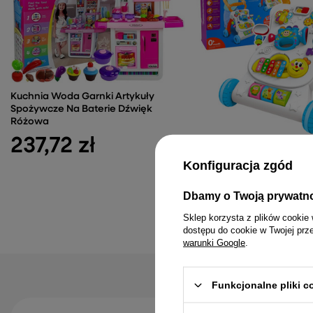
Kuchnia Woda Garnki Artykuły
Spożywcze Na Baterie Dźwięk
Różowa
237,72 zł
Pchacz Chodzik Edukac
Interaktywny Muzyczny 
Konfiguracja zgód
Dźwięki
112,41 zł
Dbamy o Twoją prywatn
Sklep korzysta z plików cookie 
dostępu do cookie w Twojej prz
warunki Google
.
Funkcjonalne pliki 