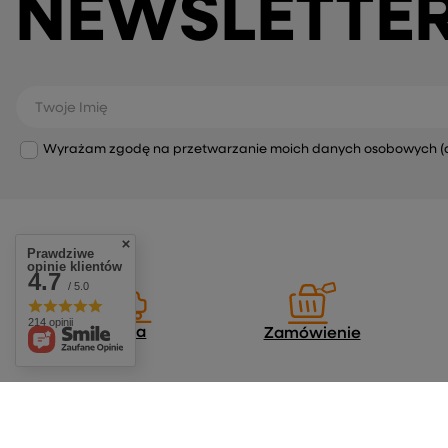
NEWSLETTE
Twoje Imię
Wyrażam zgodę na przetwarzanie moich danych osobowych (adre
Prawdziwe
opinie klientów
4.7
/ 5.0
214 opinii
Dostawa
Zamówienie