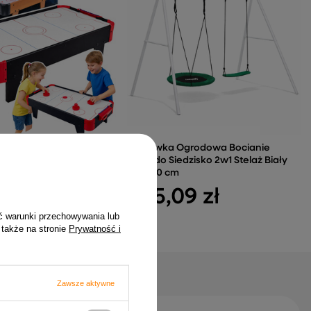
r Hockey Stołowy Gra
Huśtawka Ogrodowa Bocianie
wa Dla Dzieci Czarny
Gniazdo Siedzisko 2w1 Stelaż Biały
210x170 cm
zł
435,09 zł
ć warunki przechowywania lub
 także na stronie
Prywatność i
Zawsze aktywne