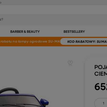
a
BARBER & BEAUTY
BESTSELLERY
 rabatu
na lampy ogrodowe SU-MA
KOD
RABATOWY
: SUMA
POJ
CIEM
65