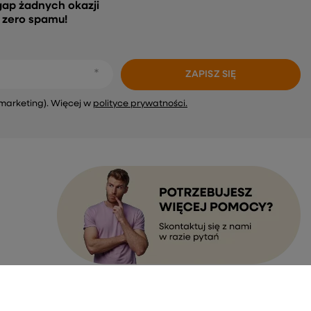
gap żadnych okazji
, zero spamu!
ZAPISZ SIĘ
marketing). Więcej w
polityce prywatności.