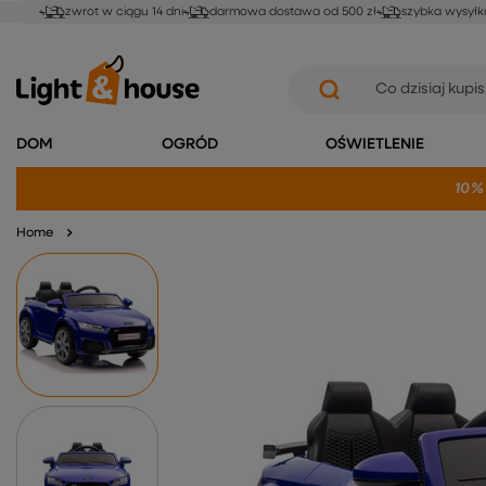
zwrot w ciągu 14 dni
darmowa dostawa od 500 zł
szybka wysyłk
DOM
OGRÓD
OŚWIETLENIE
10%
Home