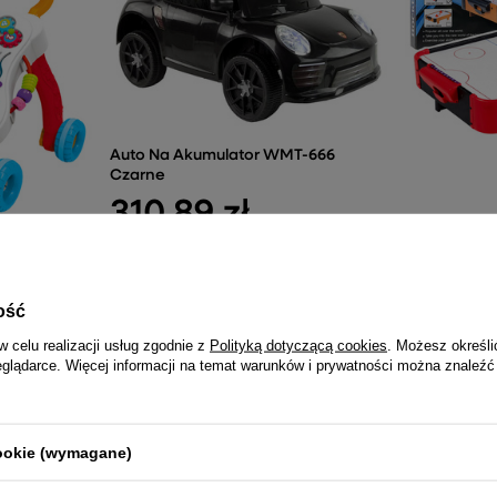
Auto Na Akumulator WMT-666
Czarne
310,89 zł
yjny
Mini Stół Ai
Panel 3W1
Zręcznościo
97,78 
ość
w celu realizacji usług zgodnie z
Polityką dotyczącą cookies
. Możesz określi
eglądarce. Więcej informacji na temat warunków i prywatności można znaleźć
NAJCZĘŚCIEJ KUPOWANE RAZEM
cookie (wymagane)