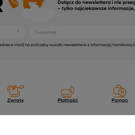
R
Dołącz do newslettera i nie prze
– tylko najciekawsze informacje
Twój email
s e-mail) na potrzeby wysyłki newslettera z informacją handlową (
Zwroty
Płatność
Pomoc