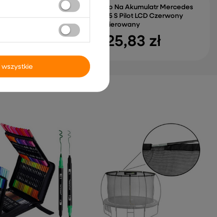
Auto Na Akumulatr Mercedes
SL65 S Pilot LCD Czerwony
Lakierowany
0 zł
925,83 zł
 wszystkie