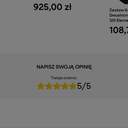
925,00 zł
Zestaw K
Dwustro
120 Elem
108,
NAPISZ SWOJĄ OPINIĘ
Twoja ocena:
5/5