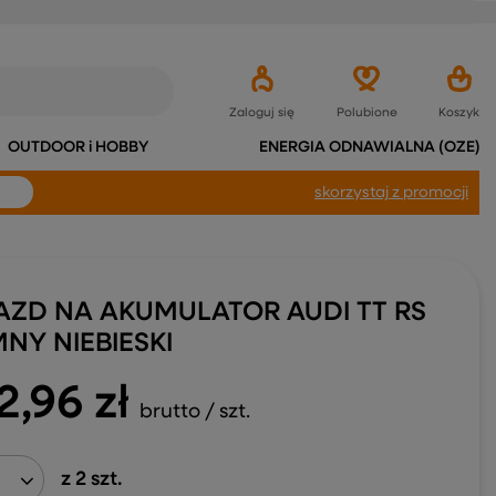
Zaloguj się
Polubione
Koszyk
OUTDOOR i HOBBY
ENERGIA ODNAWIALNA (OZE)
skorzystaj
z promocji
AZD NA AKUMULATOR AUDI TT RS
NY NIEBIESKI
2,96 zł
brutto
/
szt.
z
2
szt.