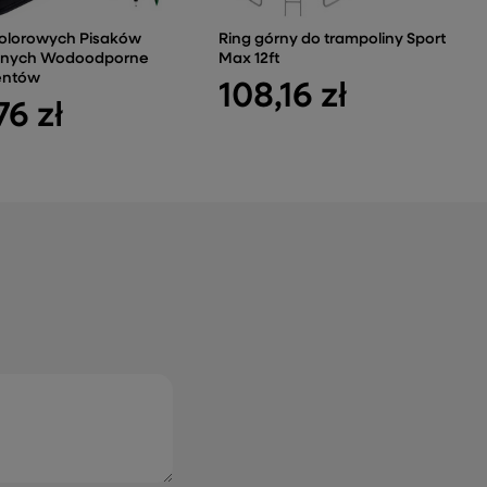
olorowych Pisaków
Ring górny do trampoliny Sport
nnych Wodoodporne
Max 12ft
entów
108,16 zł
76 zł