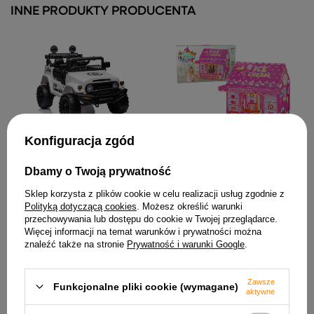
INNE PRODUKTY PRODUCENTA
Auto Na Akumulator Toyota
Konfiguracja zgód
Namiot Księżniczki Ice
FJ Biała 4x4
Cream Lodziarnia dla Dzieci
Różowy Światełka Gwiazdki
877,96 zł
Dbamy o Twoją prywatność
118,82 zł
Sklep korzysta z plików cookie w celu realizacji usług zgodnie z
Polityką dotyczącą cookies
. Możesz określić warunki
przechowywania lub dostępu do cookie w Twojej przeglądarce.
Więcej informacji na temat warunków i prywatności można
znaleźć także na stronie
Prywatność i warunki Google
.
Zawsze
Funkcjonalne pliki cookie (wymagane)
aktywne