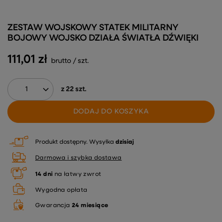
ZESTAW WOJSKOWY STATEK MILITARNY
BOJOWY WOJSKO DZIAŁA ŚWIATŁA DŹWIĘKI
111,01 zł
brutto
/
szt.
z
22
szt.
DODAJ DO KOSZYKA
Produkt dostępny
Wysyłka
dzisiaj
Darmowa i szybka dostawa
14
dni
na łatwy zwrot
Wygodna opłata
Gwarancja
24 miesiące