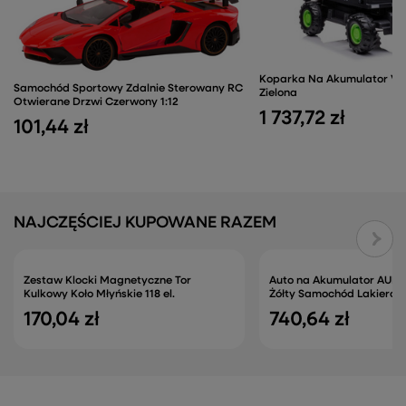
Koparka Na Akumulator Vo
Samochód Sportowy Zdalnie Sterowany RC
Zielona
Otwierane Drzwi Czerwony 1:12
1 737,72 zł
101,44 zł
NAJCZĘŚCIEJ KUPOWANE RAZEM
Zestaw Klocki Magnetyczne Tor
Auto na Akumulator AUDI
Kulkowy Koło Młyńskie 118 el.
Żółty Samochód Lakiero
170,04 zł
740,64 zł