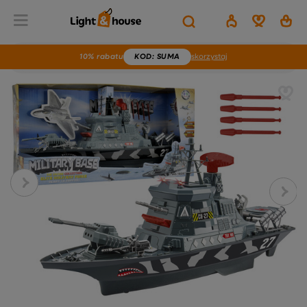
10% rabatu
KOD
: SUMA
skorzystaj