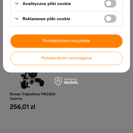
Analityczne pliki cookie
Reklamowe pliki cookie
Koń Jednorożec Na
Samochód Terenowy
Biegunach Bujak Dla
Mercedes Unimog Zdalnie
Malucha Biały Beżowy
Sterowany RC 4x4 1:20
229,49 zł
320,04 zł
Potwierdzam wszystkie
Potwierdzam wymagane
Rower Trójkołowy PRO300
Czarny
256,01 zł