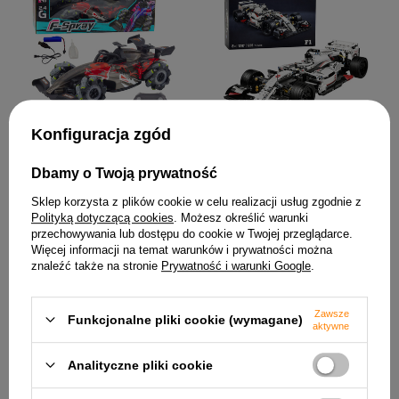
Konfiguracja zgód
Wyścigówka Zdalnie
Klocki Konstrukcyjne
Sterowana RC 1:10 Światła
Samochód Wyścigowy F1
Dźwięki Para Wodna
Biało-Czerwony 1235 el.
Dbamy o Twoją prywatność
Czerwona
190,16 zł
Sklep korzysta z plików cookie w celu realizacji usług zgodnie z
99,61 zł
Polityką dotyczącą cookies
. Możesz określić warunki
przechowywania lub dostępu do cookie w Twojej przeglądarce.
Więcej informacji na temat warunków i prywatności można
znaleźć także na stronie
Prywatność i warunki Google
.
Zawsze
Funkcjonalne pliki cookie (wymagane)
aktywne
Analityczne pliki cookie
Auto na Akumulator Jeep
HP012 Dla Dzieci Światła