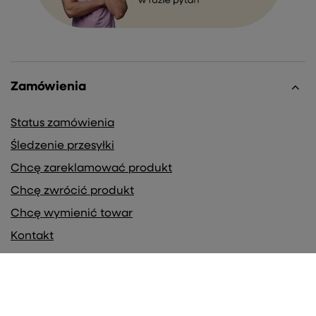
Zamówienia
Status zamówienia
Śledzenie przesyłki
Chcę zareklamować produkt
Chcę zwrócić produkt
Chcę wymienić towar
Kontakt
Konto