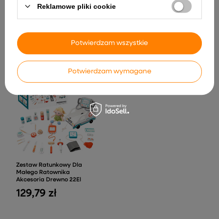
Reklamowe pliki cookie
LED MP3 Czarne
Wózek Spacerówka 2 w1 z
1 280,40 zł
Torbą Gondola Czarno-
Różowy
215,77 zł
Potwierdzam wszystkie
Potwierdzam wymagane
Zestaw Ratunkowy Dla
Małego Ratownika
Akcesoria Drewno 22El
129,79 zł