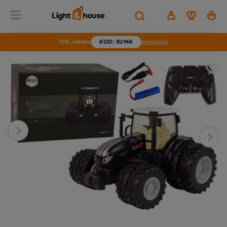
10% rabatu
KOD
: SUMA
skorzystaj