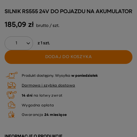
SILNIK RS555 24V DO POJAZDU NA AKUMULATOR
185,09 zł
brutto
/
szt.
z
1
szt.
DODAJ DO KOSZYKA
Produkt dostępny
Wysyłka
w poniedziałek
Darmowa i szybka dostawa
14
dni
na łatwy zwrot
Wygodna opłata
Gwarancja
24 miesiące
INFORMACJE O PRODUKCIE