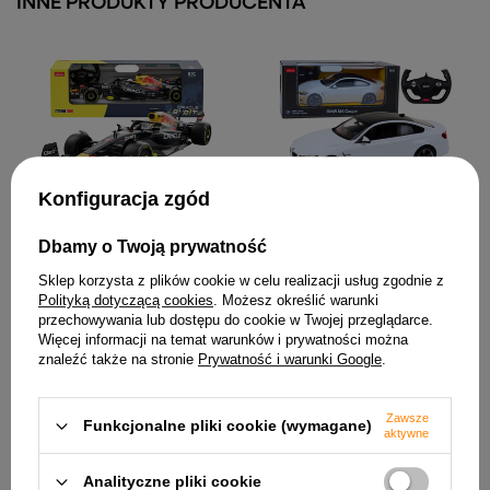
INNE PRODUKTY PRODUCENTA
Konfiguracja zgód
Auto Rastar Wyścigówka
Samochód Zdalnie
Red Bull RB181 Bolid F1 RC
Sterowany RC 1:14 BMW M4
Granatowy 1:12
Copue Biały
Dbamy o Twoją prywatność
160,89 zł
141,68 zł
Sklep korzysta z plików cookie w celu realizacji usług zgodnie z
Polityką dotyczącą cookies
. Możesz określić warunki
przechowywania lub dostępu do cookie w Twojej przeglądarce.
Więcej informacji na temat warunków i prywatności można
znaleźć także na stronie
Prywatność i warunki Google
.
Zawsze
Funkcjonalne pliki cookie (wymagane)
aktywne
Analityczne pliki cookie
Auto na akumulator