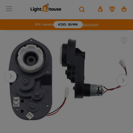
10% rabatu
KOD
: SUMA
skorzystaj