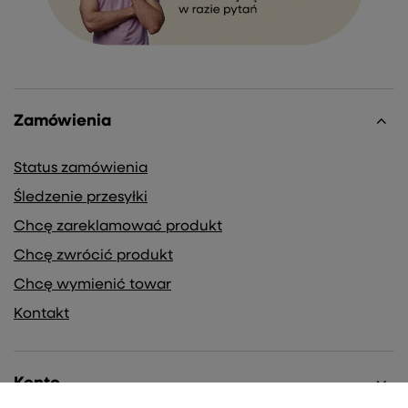
Zamówienia
Status zamówienia
Śledzenie przesyłki
Chcę zareklamować produkt
Chcę zwrócić produkt
Chcę wymienić towar
Kontakt
Konto