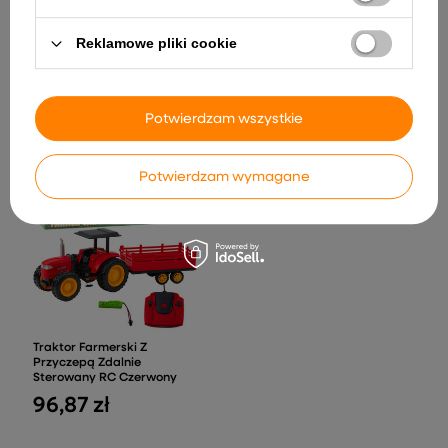
Mercedes AMG GT R Pilot
Światła LED MP3 Zielony
Reklamowe pliki cookie
Lekki Wózek Transportowy
598,09 zł
Magazynowy Składany
Aluminiowy 70kg
100,52 zł
Potwierdzam wszystkie
Potwierdzam wymagane
Traktor Farmerski Z
Przyczepą Zdalnie
Sterowany RC Czerwony
96,87 zł