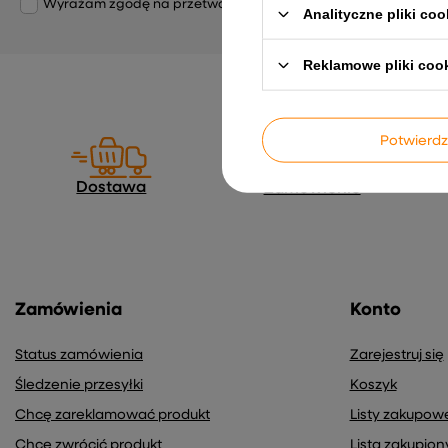
Wyrażam zgodę na przetwarzanie moich danych osobowych (adre
Analityczne pliki coo
Reklamowe pliki coo
Potwier
Dostawa
Zamówienie
Zamówienia
Konto
Status zamówienia
Zarejestruj się
Śledzenie przesyłki
Koszyk
Chcę zareklamować produkt
Listy zakupow
Chcę zwrócić produkt
Lista zakupio