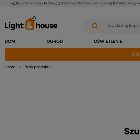
zwrot w ciągu 14 dni
darmowa dostawa od 500 zł
szybka wysyłk
DOM
OGRÓD
OŚWIETLENIE
10%
Home
Brak produktu
Szu