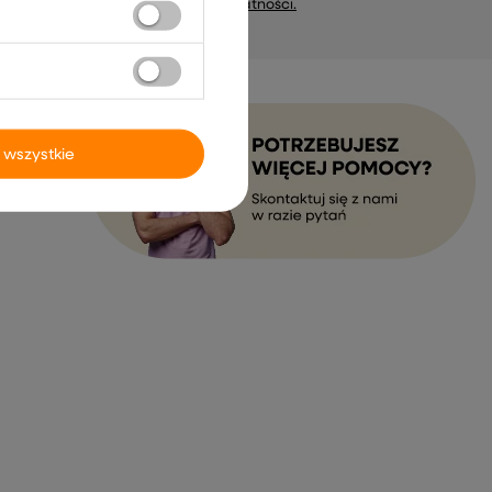
marketing). Więcej w
polityce prywatności.
 wszystkie