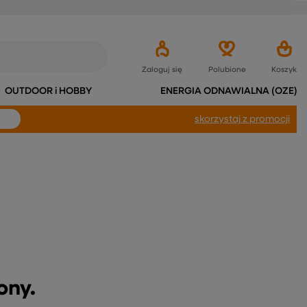
Zaloguj się
Polubione
Koszyk
OUTDOOR i HOBBY
ENERGIA ODNAWIALNA (OZE)
skorzystaj
z promocji
ony.