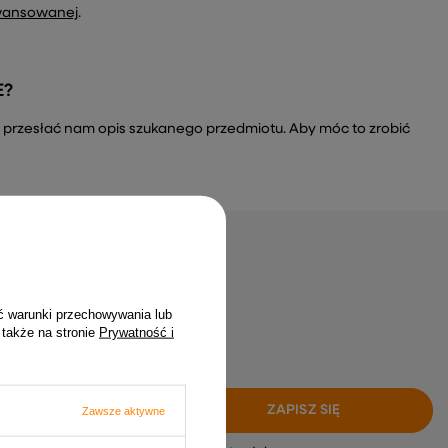
wansowanej
.
E?
a i przesłać nam opis szukanego przedmiotu. Aby móc to zrobić
gap żadnych okazji
ć warunki przechowywania lub
, zero spamu!
 także na stronie
Prywatność i
ZAPISZ SIĘ
Zawsze aktywne