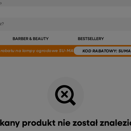
a
BARBER & BEAUTY
BESTSELLERY
 rabatu
na lampy ogrodowe SU-MA
KOD
RABATOWY
: SUMA
kany produkt nie został znalezi