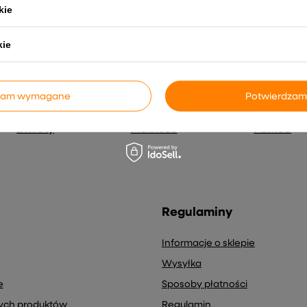
s e-mail) na potrzeby wysyłki newslettera z informacją handlową (
kie
kie
dzam wymagane
Potwierdzam
Zwroty
Płatność
Pomoc
Regulaminy
Informacje o sklepie
Wysyłka
e
Sposoby płatności
nych produktów
Regulamin