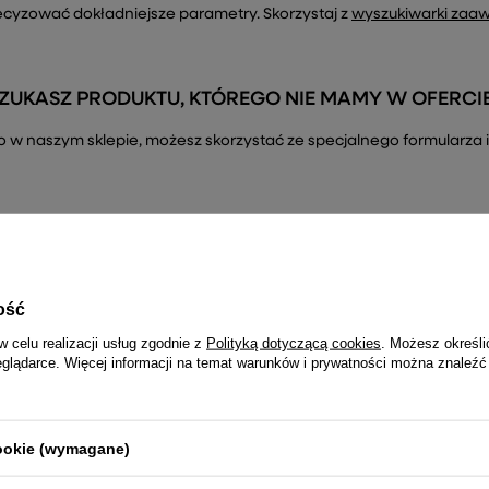
ecyzować dokładniejsze parametry. Skorzystaj z
wyszukiwarki zaa
ZUKASZ PRODUKTU, KTÓREGO NIE MAMY W OFERCI
ć go w naszym sklepie, możesz skorzystać ze specjalnego formularz
ość
R
Dołącz do newslettera i nie prze
w celu realizacji usług zgodnie z
Polityką dotyczącą cookies
. Możesz określi
– tylko najciekawsze informacje
eglądarce. Więcej informacji na temat warunków i prywatności można znaleźć
cookie (wymagane)
Twój email