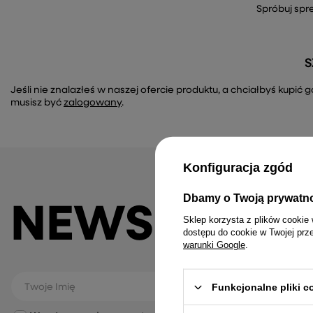
Spróbuj spr
S
Jeśli nie znalazłeś w naszej ofercie produktu, a chciałbyś kupi
musisz być
zalogowany
.
Konfiguracja zgód
Dbamy o Twoją prywatn
NEWSLETTE
Sklep korzysta z plików cookie 
dostępu do cookie w Twojej prz
warunki Google
.
Funkcjonalne pliki 
Twoje Imię