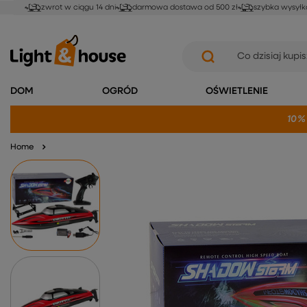
zwrot w ciągu 14 dni
darmowa dostawa od 500 zł
szybka wysyłk
DOM
OGRÓD
OŚWIETLENIE
10%
Home