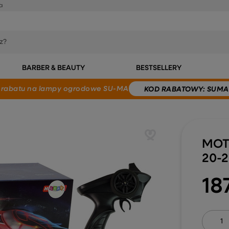
a
BARBER & BEAUTY
BESTSELLERY
 rabatu
na lampy ogrodowe SU-MA
KOD
RABATOWY
: SUMA
MOT
20-
187