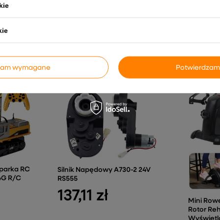
894,35 zł
173,
kie
kie
INNE PRODUKTY PRODUCENTA
dzam wymagane
Potwierdzam
parka RC
Silnik Napędowy A730-2 24V
4G R/C
RS555
137,11 zł
Mini Row
Rotor Reh
Wyświetl