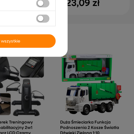
70 zł
823,09 zł
 wszystkie
erek Treningowy
Duża Śmieciarka Funkcja
abilitacyjny 2w1
Podnoszenia 2 Kosze Światła
acz LCD Czarny
Dźwięki Zielona 1:10