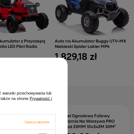
Akumulator z Przyczepą
Auto na Akumulator Buggy UTV-MX
tła LED Pilot Radio
Niebieski Spider Lakier MP4
1 829,18 zł
 zł
ć warunki przechowywania lub
 także na stronie
Prywatność i
iłkarska Przenośna
Tunel Ogrodowy Foliowy
i Metalowa
Szklarnia Na Warzywa PRO
Zawsze aktywne
x60cm
Stelaż 25MM 10x3x2M 30M²