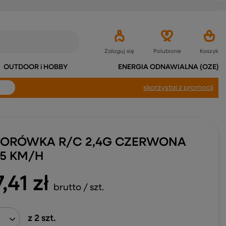
Zaloguj się
Polubione
Koszyk
OUTDOOR i HOBBY
ENERGIA ODNAWIALNA (OZE)
skorzystaj
z promocji
ORÓWKA R/C 2,4G CZERWONA
25 KM/H
,41 zł
brutto
/
szt.
z
2
szt.