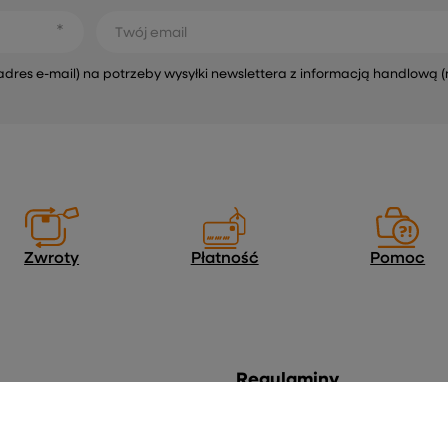
Twój email
s e-mail) na potrzeby wysyłki newslettera z informacją handlową (
Zwroty
Płatność
Pomoc
Regulaminy
Informacje o sklepie