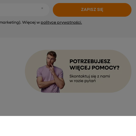
ZAPISZ SIĘ
marketing). Więcej w
polityce prywatności.