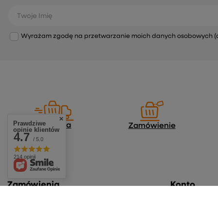
Twoje Imię
Wyrażam zgodę na przetwarzanie moich danych osobowych (adre
Prawdziwe
Dostawa
Zamówienie
opinie klientów
4.7
/ 5.0
214 opinii
Zamówienia
Konto
Status zamówienia
Zarejestruj się