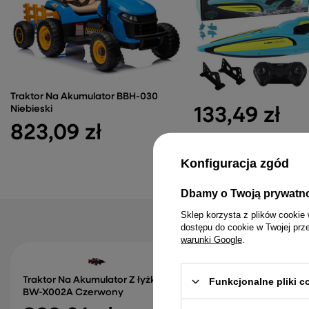
Traktor Na Akumulator BBH-030
Niebieski
133,49 zł
823,09 zł
Konfiguracja zgód
Dbamy o Twoją prywatn
Sklep korzysta z plików cookie 
dostępu do cookie w Twojej prz
warunki Google
.
Stolik Interaktywny 
Traktor Na Akumulator Z łyżką
Łowienie Akcesoria 
Funkcjonalne pliki 
BW-X002A Czerwony
Niebieski