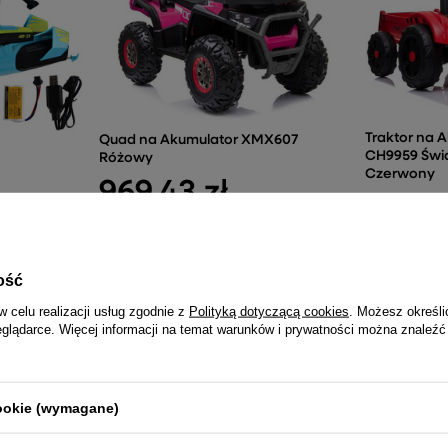
Traktor na 
Quad na Akumulator XMX607
CH9959 Świa
Różowy
Czerwony
969,43 zł
837,72
ość
w celu realizacji usług zgodnie z
Polityką dotyczącą cookies
. Możesz określi
NAJCZĘŚCIEJ KUPOWANE RAZEM
eglądarce. Więcej informacji na temat warunków i prywatności można znaleźć
Wodny
Bramka P
Wodne
Pojazd na Akumulator BLT-688
Dla Dziec
cookie (wymagane)
Drift Biały
180x120