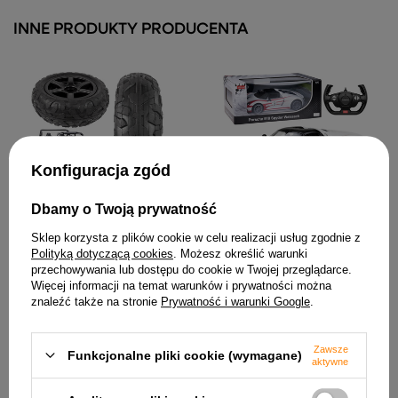
INNE PRODUKTY PRODUCENTA
Konfiguracja zgód
Koło pompowane do
Dbamy o Twoją prywatność
pojazdu Buggy A032 Strong
146,26 zł
Auto Porsche 918 Spyder
Sklep korzysta z plików cookie w celu realizacji usług zgodnie z
Performance Zdalnie
Polityką dotyczącą cookies
. Możesz określić warunki
Sterowane RC Białe Rastar
przechowywania lub dostępu do cookie w Twojej przeglądarce.
1:14
Więcej informacji na temat warunków i prywatności można
138,94 zł
znaleźć także na stronie
Prywatność i warunki Google
.
Zawsze
Funkcjonalne pliki cookie (wymagane)
aktywne