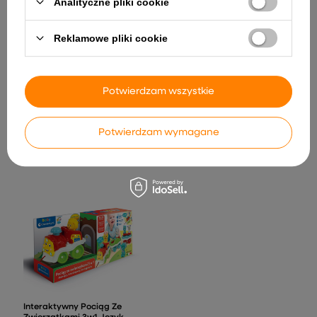
Analityczne pliki cookie
Reklamowe pliki cookie
Auto Na Akumulator Buggy
Can-am DK-CA003
Niebieski
Potwierdzam wszystkie
Fotel Gamingowy LEAN
1 079,18 zł
Obrotowy Biurowy Z
Podnóżkiem Poduszki
Czarno-Niebieski
Potwierdzam wymagane
246,87 zł
Interaktywny Pociąg Ze