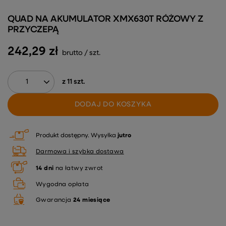
QUAD NA AKUMULATOR XMX630T RÓŻOWY Z
PRZYCZEPĄ
242,29 zł
brutto
/
szt.
z
11
szt.
DODAJ DO KOSZYKA
Produkt dostępny
Wysyłka
jutro
Darmowa i szybka dostawa
14
dni
na łatwy zwrot
Wygodna opłata
Gwarancja
24 miesiące