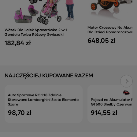
Motor Crossowy Na Akumul
Wózek Dla Lalek Spacerówka 2 w 1
Dla Dzieci Pomarańczowy
Gondola Torba Różowy Gwiazdki
648,05 zł
182,84 zł
NAJCZĘŚCIEJ KUPOWANE RAZEM
Auto Sportowe RC 1:18 Zdalnie
Sterowane Lamborghini Sesto Elemento
Pojazd na Akumulator Fo
Szare
GT500 Shelby Czerwony
98,70 zł
914,55 zł