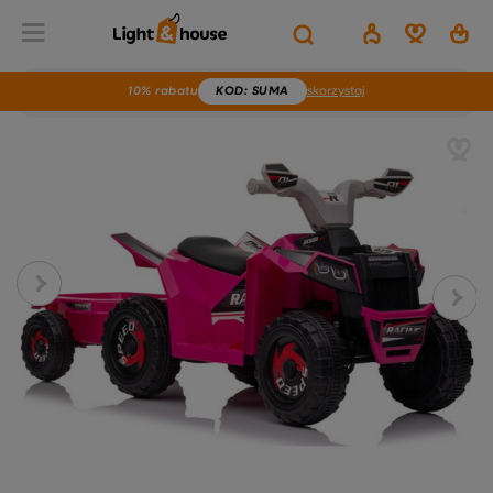
10% rabatu
KOD
: SUMA
skorzystaj