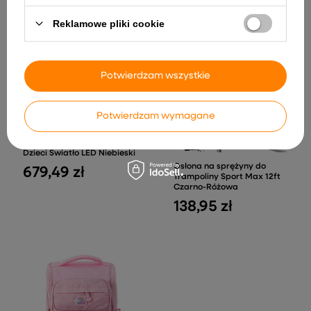
Reklamowe pliki cookie
Potwierdzam wszystkie
Potwierdzam wymagane
Skuter na Akumulator
Vespa GTS 300 Mini Dla
Dzieci Światło LED Niebieski
Osłona na sprężyny do
679,49 zł
Trampoliny Sport Max 12ft
Czarno-Różowa
138,95 zł