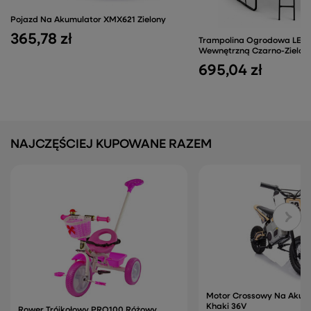
Pojazd Na Akumulator XMX621 Zielony
365,78 zł
Trampolina Ogrodowa LEAN
Wewnętrzną Czarno-Zielon
695,04 zł
NAJCZĘŚCIEJ KUPOWANE RAZEM
Motor Crossowy Na Akum
Khaki 36V
Rower Trójkołowy PRO100 Różowy