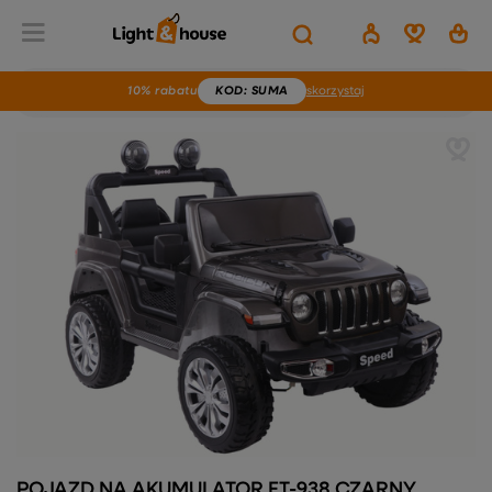
10% rabatu
KOD
: SUMA
skorzystaj
POJAZD NA AKUMULATOR FT-938 CZARNY