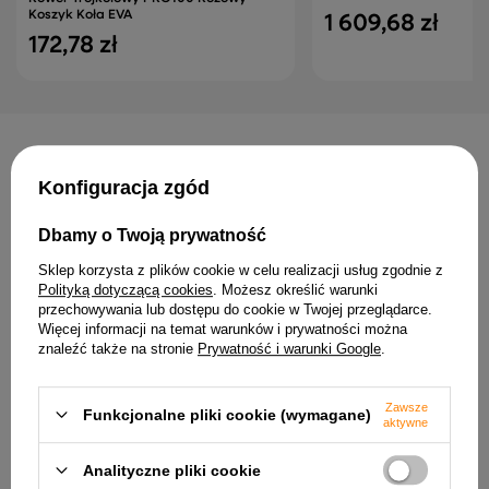
Koszyk Koła EVA
1 609,68 zł
172,78 zł
INNE PRODUKTY PRODUCENTA
Konfiguracja zgód
Dbamy o Twoją prywatność
Sklep korzysta z plików cookie w celu realizacji usług zgodnie z
Polityką dotyczącą cookies
. Możesz określić warunki
przechowywania lub dostępu do cookie w Twojej przeglądarce.
Więcej informacji na temat warunków i prywatności można
znaleźć także na stronie
Prywatność i warunki Google
.
Auto R/C Mercedes Rastar
Robot Sterowany 1:14
Zawsze
Funkcjonalne pliki cookie (wymagane)
221,26 zł
Dźwig Z Hakiem Zdalnie
aktywne
Sterowany RC 2.4G 9CH
Żółty
Analityczne pliki cookie
132,54 zł