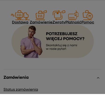
Dostawa
Zamówienie
Zwroty
Płatność
Pomoc
Zamówienia
Status zamówienia
Śledzenie przesyłki
Chcę zareklamować produkt