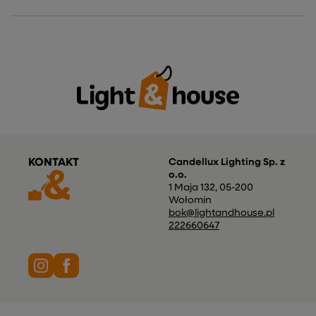
KONTAKT
Candellux Lighting Sp. z
o.o.
1 Maja 132
,
05-200
Wołomin
bok@lightandhouse.pl
222660647