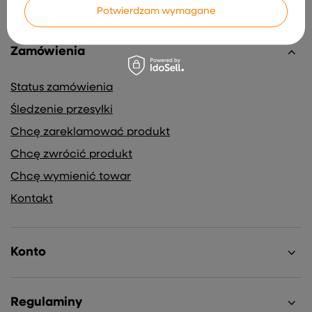
Potwierdzam wymagane
Zamówienia
Status zamówienia
Śledzenie przesyłki
Chcę zareklamować produkt
Chcę zwrócić produkt
Chcę wymienić towar
Kontakt
Konto
Regulaminy