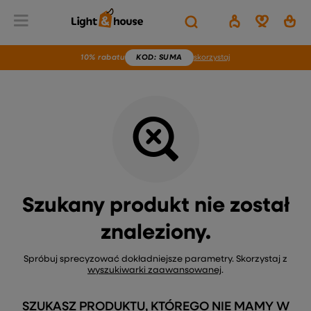
Wstecz
Home
Brak produktu
10% rabatu
KOD
: SUMA
skorzystaj
Szukany produkt nie został
znaleziony.
Spróbuj sprecyzować dokładniejsze parametry. Skorzystaj z
wyszukiwarki zaawansowanej
.
SZUKASZ PRODUKTU, KTÓREGO NIE MAMY W