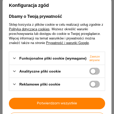
Twój email
Konfiguracja zgód
Wyrażam zgodę na przetwarzanie moich danych
Dbamy o Twoją prywatność
osobowych (adres e-mail) na potrzeby wysyłki
newslettera z informacją handlową (marketing). Więcej
Sklep korzysta z plików cookie w celu realizacji usług zgodnie z
w
polityce prywatności.
Polityką dotyczącą cookies
. Możesz określić warunki
przechowywania lub dostępu do cookie w Twojej przeglądarce.
ZAPISZ SIĘ
Więcej informacji na temat warunków i prywatności można
znaleźć także na stronie
Prywatność i warunki Google
.
Zawsze
Funkcjonalne pliki cookie (wymagane)
aktywne
Analityczne pliki cookie
Dostawa
Zamówienie
Zwroty
Płatność
Pomoc
Reklamowe pliki cookie
Potwierdzam wszystkie