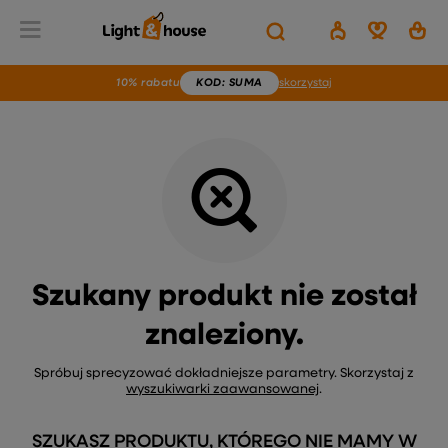
Wstecz
Home
Brak produktu
10% rabatu
KOD
: SUMA
skorzystaj
Szukany produkt nie został
znaleziony.
Spróbuj sprecyzować dokładniejsze parametry. Skorzystaj z
wyszukiwarki zaawansowanej
.
SZUKASZ PRODUKTU, KTÓREGO NIE MAMY W