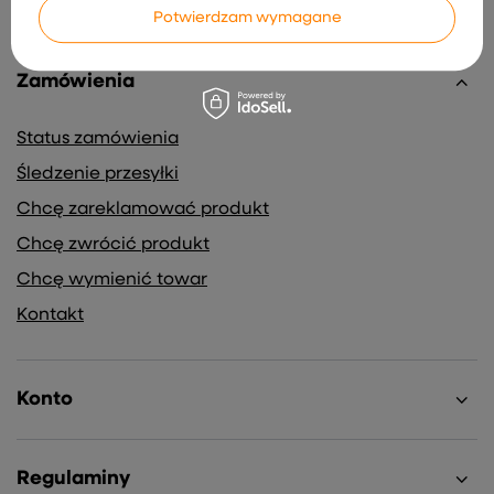
Potwierdzam wymagane
Zamówienia
Status zamówienia
Śledzenie przesyłki
Chcę zareklamować produkt
Chcę zwrócić produkt
Chcę wymienić towar
Kontakt
Konto
Regulaminy