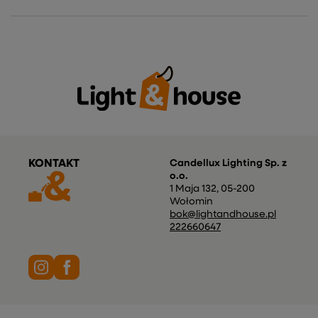
KONTAKT
Candellux Lighting Sp. z
o.o.
1 Maja 132
,
05-200
Wołomin
bok@lightandhouse.pl
222660647