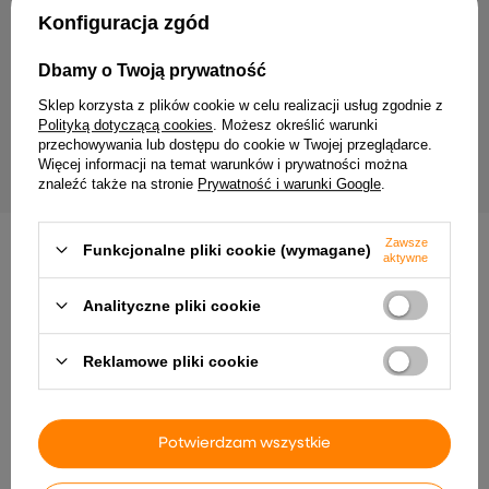
Twój email
Konfiguracja zgód
Wyrażam zgodę na przetwarzanie moich danych
Dbamy o Twoją prywatność
osobowych (adres e-mail) na potrzeby wysyłki
newslettera z informacją handlową (marketing). Więcej
Sklep korzysta z plików cookie w celu realizacji usług zgodnie z
w
polityce prywatności.
Polityką dotyczącą cookies
. Możesz określić warunki
przechowywania lub dostępu do cookie w Twojej przeglądarce.
ZAPISZ SIĘ
Więcej informacji na temat warunków i prywatności można
znaleźć także na stronie
Prywatność i warunki Google
.
Zawsze
Funkcjonalne pliki cookie (wymagane)
aktywne
Analityczne pliki cookie
Dostawa
Zamówienie
Zwroty
Płatność
Pomoc
Reklamowe pliki cookie
Potwierdzam wszystkie