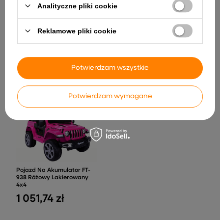
Analityczne pliki cookie
Reklamowe pliki cookie
Mini Stół Air Hockey Stołowy
169,60 zł
Gra Zręcznościowa Dla
Dzieci Czarny
Potwierdzam wszystkie
97,78 zł
Potwierdzam wymagane
Pojazd Na Akumulator FT-
938 Różowy Lakierowany
4x4
1 051,74 zł