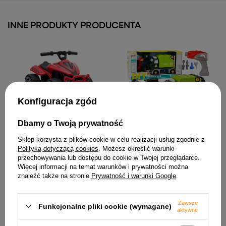
INNE PRODUKTY PRODUCENTA
Konfiguracja zgód
Quad na akumulator
Śmieciarka Kreskówkowa
Dbamy o Twoją prywatność
TR1805 Czerwony
Do Skręcania Ruchoma DIY
Zielony
228,57 zł
Sklep korzysta z plików cookie w celu realizacji usług zgodnie z
99,61 zł
Polityką dotyczącą cookies
. Możesz określić warunki
przechowywania lub dostępu do cookie w Twojej przeglądarce.
Więcej informacji na temat warunków i prywatności można
znaleźć także na stronie
Prywatność i warunki Google
.
Zawsze
Funkcjonalne pliki cookie (wymagane)
aktywne