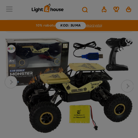
10% rabatu
KOD
: SUMA
skorzystaj