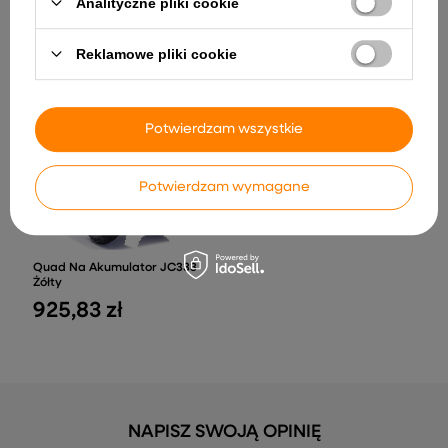
Analityczne pliki cookie
Auto na akumulator
BDM0926 Dla Dzieci Światła
LED MP3 Pilot Czerwony
Reklamowe pliki cookie
914,55 zł
176,82 zł
Potwierdzam wszystkie
Potwierdzam wymagane
Quad Na Akumulator JC333
Żółty
925,83 zł
NAPISZ SWOJĄ OPINIĘ