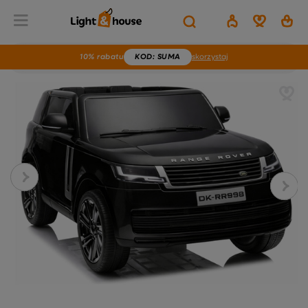
10% rabatu
KOD
: SUMA
skorzystaj