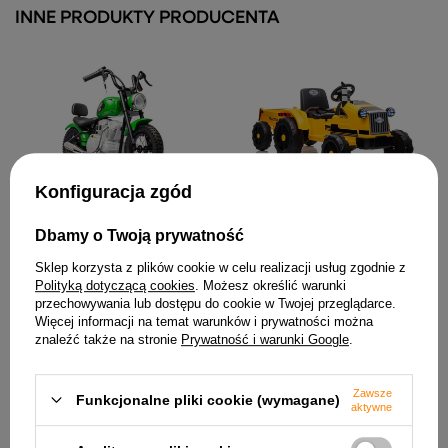
INNE PRODUKTY PRODUCENTA
Konfiguracja zgód
Traktor na Akumulator z
Motor Na Akumulator
Przyczepą CH9959 Światła
A9902 36V Zielony
LED Pilot Radio Żółty
Dbamy o Twoją prywatność
1 525,54 zł
670,17 zł
Sklep korzysta z plików cookie w celu realizacji usług zgodnie z
Polityką dotyczącą cookies
. Możesz określić warunki
przechowywania lub dostępu do cookie w Twojej przeglądarce.
Więcej informacji na temat warunków i prywatności można
znaleźć także na stronie
Prywatność i warunki Google
.
Zawsze
Funkcjonalne pliki cookie (wymagane)
aktywne