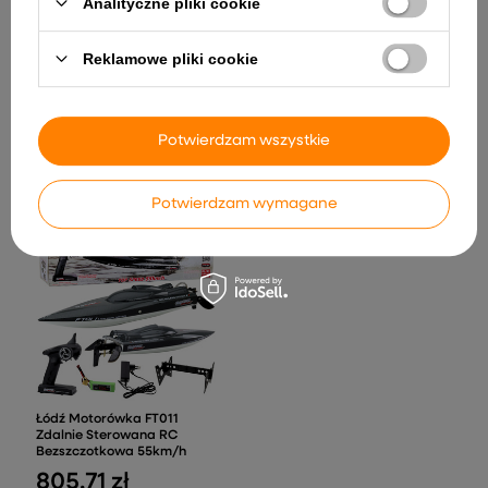
Analityczne pliki cookie
Auto na Akumulator JC666
Światła LED MP3 Pilot
Policyjny Biały
Reklamowe pliki cookie
Dwustronna Tablica
1 097,48 zł
Edukacyjna Magnetyczna
Kredowa 2w1 Pisak Litery
Liczby
Potwierdzam wszystkie
130,71 zł
Potwierdzam wymagane
Łódź Motorówka FT011
Zdalnie Sterowana RC
Bezszczotkowa 55km/h
805,71 zł