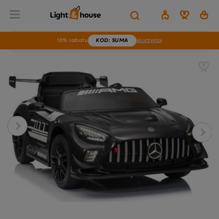
10% rabatu
KOD
: SUMA
skorzystaj