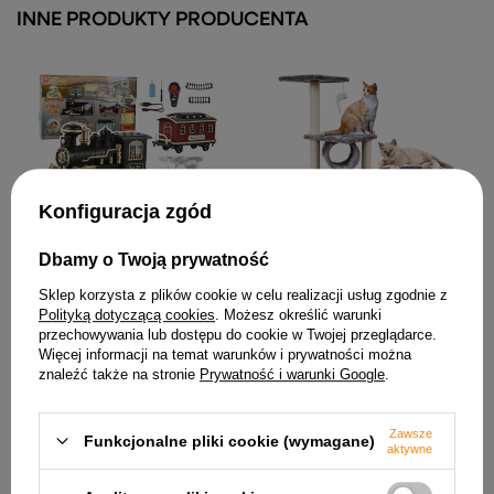
INNE PRODUKTY PRODUCENTA
Konfiguracja zgód
Dbamy o Twoją prywatność
Kolejka Elektryczna Pociąg
Drapak Dla Kota Z
Klasyczny RC Światła
Domkiem Tunelem
Sklep korzysta z plików cookie w celu realizacji usług zgodnie z
Dźwięki Dym 206 cm 24 el.
Platformy 30x30x107cm
Polityką dotyczącą cookies
. Możesz określić warunki
160,89 zł
110,19 zł
przechowywania lub dostępu do cookie w Twojej przeglądarce.
Więcej informacji na temat warunków i prywatności można
znaleźć także na stronie
Prywatność i warunki Google
.
Zawsze
Funkcjonalne pliki cookie (wymagane)
aktywne