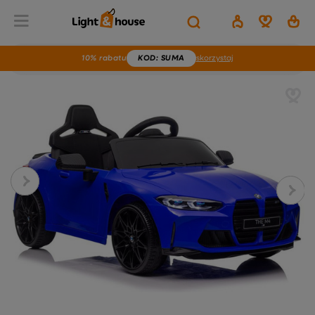
10% rabatu
KOD
: SUMA
skorzystaj