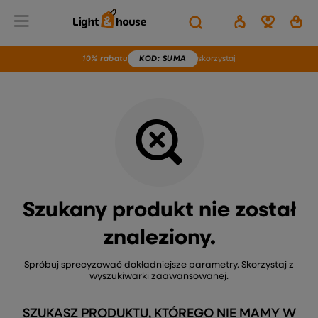
Wstecz
Home
Brak produktu
10% rabatu
KOD
: SUMA
skorzystaj
Szukany produkt nie został
znaleziony.
Spróbuj sprecyzować dokładniejsze parametry. Skorzystaj z
wyszukiwarki zaawansowanej
.
SZUKASZ PRODUKTU, KTÓREGO NIE MAMY W