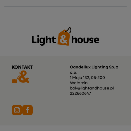
KONTAKT
Candellux Lighting Sp. z
o.o.
1 Maja 132
,
05-200
Wołomin
bok@lightandhouse.pl
222660647