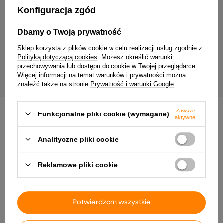
Twój email
Konfiguracja zgód
Wyrażam zgodę na przetwarzanie moich danych
Dbamy o Twoją prywatność
osobowych (adres e-mail) na potrzeby wysyłki
newslettera z informacją handlową (marketing). Więcej
Sklep korzysta z plików cookie w celu realizacji usług zgodnie z
w
polityce prywatności.
Polityką dotyczącą cookies
. Możesz określić warunki
przechowywania lub dostępu do cookie w Twojej przeglądarce.
ZAPISZ SIĘ
Więcej informacji na temat warunków i prywatności można
znaleźć także na stronie
Prywatność i warunki Google
.
Zawsze
Funkcjonalne pliki cookie (wymagane)
aktywne
Analityczne pliki cookie
Dostawa
Zamówienie
Zwroty
Płatność
Pomoc
Reklamowe pliki cookie
Potwierdzam wszystkie