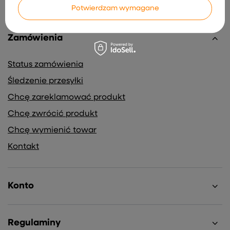
Potwierdzam wymagane
Zamówienia
Status zamówienia
Śledzenie przesyłki
Chcę zareklamować produkt
Chcę zwrócić produkt
Chcę wymienić towar
Kontakt
Konto
Regulaminy