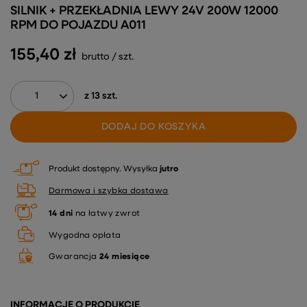
SILNIK + PRZEKŁADNIA LEWY 24V 200W 12000
RPM DO POJAZDU A011
155,40 zł
brutto
/
szt.
z
13
szt.
DODAJ DO KOSZYKA
Produkt dostępny
Wysyłka
jutro
Darmowa i szybka dostawa
14
dni
na łatwy zwrot
Wygodna opłata
Gwarancja
24 miesiące
INFORMACJE O PRODUKCIE