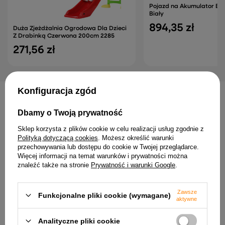
Pojazd na Akumulator BLT
Biały
894,35 zł
Duża Zjeżdżalnia Ogrodowa Dla Dzieci
Z Drabinką Czerwona 200cm 2285
271,56 zł
Konfiguracja zgód
INNE PRODUKTY PRODUCENTA
Dbamy o Twoją prywatność
Sklep korzysta z plików cookie w celu realizacji usług zgodnie z
Polityką dotyczącą cookies
. Możesz określić warunki
przechowywania lub dostępu do cookie w Twojej przeglądarce.
Więcej informacji na temat warunków i prywatności można
znaleźć także na stronie
Prywatność i warunki Google
.
Zawsze
Funkcjonalne pliki cookie (wymagane)
Skuter na Akumulator
Auto Na Akumulator WMT-
aktywne
Vespa GTS 300 Czerwony
666 Żółte
679,49 zł
310,89 zł
Analityczne pliki cookie