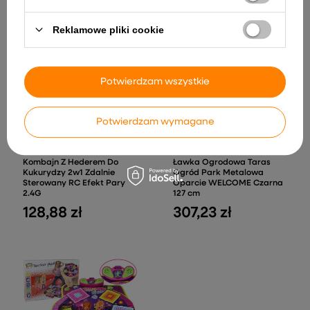
Reklamowe pliki cookie
Potwierdzam wszystkie
Potwierdzam wymagane
Kombajn Z Hederem Do
Ławka Ogrodowa Taras
Kukurydzy 2w1 Zdalnie
Ogród Park Metalowa
Sterowany RC Efekt Pary
Oparcie WELCOME Czarna
2.4G
127 cm
128,88 zł
307,23 zł