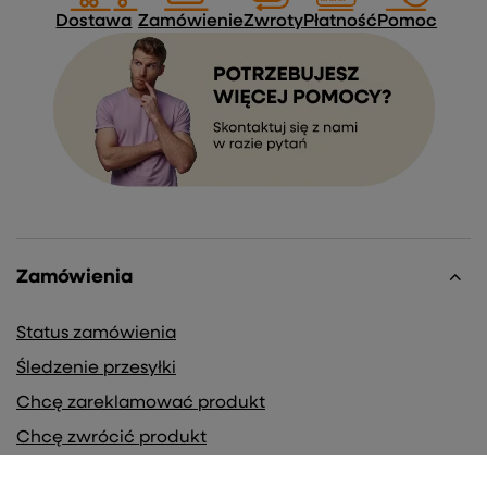
Dostawa
Zamówienie
Zwroty
Płatność
Pomoc
Zamówienia
Status zamówienia
Śledzenie przesyłki
Chcę zareklamować produkt
Chcę zwrócić produkt
Chcę wymienić towar