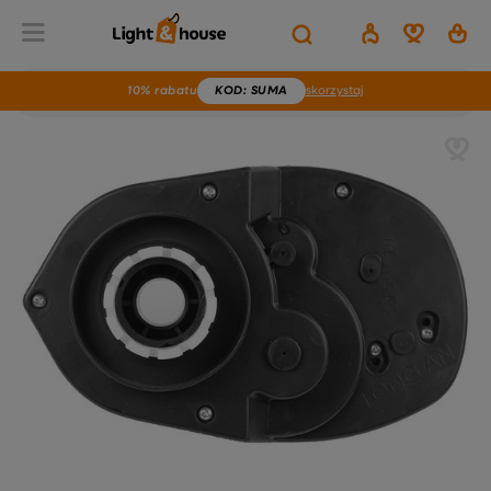
10% rabatu
KOD
: SUMA
skorzystaj