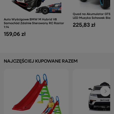
Quad na Akumulator GTS118
LED Muzyka Schowek Biały 
Auto Wyścigowe BMW M Hybrid V8
Samochód Zdalnie Sterowany RC Rastar
225,83 zł
1:14
159,06 zł
NAJCZĘŚCIEJ KUPOWANE RAZEM