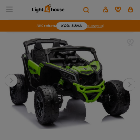
10% rabatu
KOD
: SUMA
skorzystaj