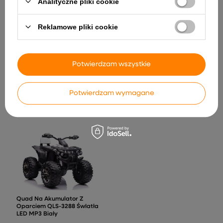
Analityczne pliki cookie
Reklamowe pliki cookie
Auto Na Akumulator
Mercedes G63 XXL Zielony
24V
Karuzela Do Łóżeczka
Potwierdzam wszystkie
2 560,89 zł
Projektor 2w1 Melodie
Odgłosy Zwierząt Pilot
Różowa
Potwierdzam wymagane
111,50 zł
Quad Na Akumulator Z
Oparciem QLS-3288 ŚwIatła
LED MP3 Biały