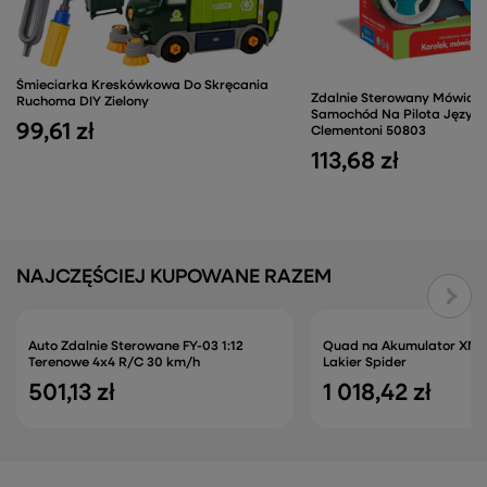
Śmieciarka Kreskówkowa Do Skręcania
Zdalnie Sterowany Mówiący
Ruchoma DIY Zielony
Samochód Na Pilota Język 
99,61 zł
Clementoni 50803
113,68 zł
NAJCZĘŚCIEJ KUPOWANE RAZEM
Auto Zdalnie Sterowane FY-03 1:12
Quad na Akumulator XMX6
Terenowe 4x4 R/C 30 km/h
Lakier Spider
501,13 zł
1 018,42 zł