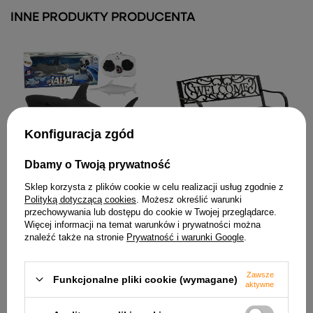
INNE PRODUKTY PRODUCENTA
Konfiguracja zgód
104,59 zł
Dbamy o Twoją prywatność
Ławka Ogrodowa Taras
Sklep korzysta z plików cookie w celu realizacji usług zgodnie z
Ogród Park Metalowa
Polityką dotyczącą cookies
. Możesz określić warunki
Oparcie WELCOME Czarna
127 cm
przechowywania lub dostępu do cookie w Twojej przeglądarce.
Więcej informacji na temat warunków i prywatności można
307,23 zł
znaleźć także na stronie
Prywatność i warunki Google
.
Zawsze
Funkcjonalne pliki cookie (wymagane)
aktywne