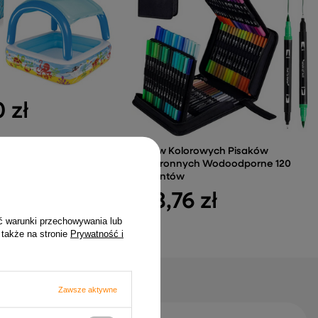
 zł
Zestaw Kolorowych Pisaków
Dwustronnych Wodoodporne 120
Elementów
108,76 zł
ć warunki przechowywania lub
 także na stronie
Prywatność i
Zawsze aktywne