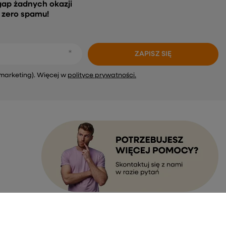
gap żadnych okazji
, zero spamu!
ZAPISZ SIĘ
marketing). Więcej w
polityce prywatności.