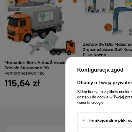
Zestaw 3w1 Dla Malucha
Zręcznościowe Golf Ko
Piłka Nożna
164,72 zł
Mercedes-Benz Antos Śmieciarka
Zdalnie Sterowana RC
Konfiguracja zgód
Pomarańczowa 1:26
115,64 zł
Dbamy o Twoją prywatn
Sklep korzysta z plików cookie 
dostępu do cookie w Twojej prz
warunki Google
.
Funkcjonalne pliki 