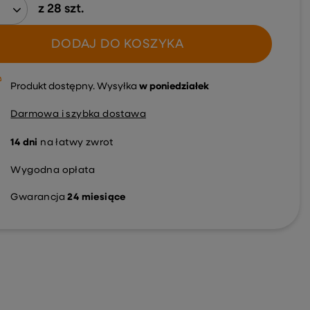
z
28
szt.
DODAJ DO KOSZYKA
Produkt dostępny
Wysyłka
w poniedziałek
Darmowa i szybka dostawa
14
dni
na łatwy zwrot
Wygodna opłata
Gwarancja
24 miesiące