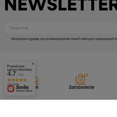
NEWSLETTE
Twoje Imię
Wyrażam zgodę na przetwarzanie moich danych osobowych (adre
Prawdziwe
opinie klientów
4.7
/ 5.0
214 opinii
Dostawa
Zamówienie