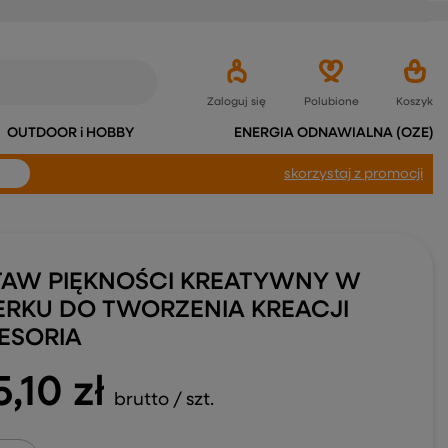
Zaloguj się
Polubione
Koszyk
OUTDOOR i HOBBY
ENERGIA ODNAWIALNA (OZE)
skorzystaj
z promocji
TAW PIĘKNOŚCI KREATYWNY W
ERKU DO TWORZENIA KREACJI
ESORIA
5,10 zł
brutto
/
szt.