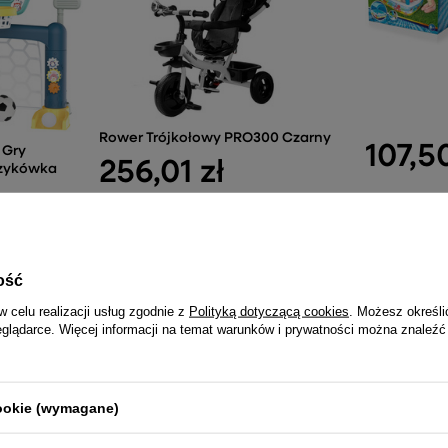
Rower Trójkołowy PRO300 Czarny
107,50
 Gry
256,01 zł
szykówka
ość
w celu realizacji usług zgodnie z
Polityką dotyczącą cookies
. Możesz określi
eglądarce. Więcej informacji na temat warunków i prywatności można znaleźć
NAJCZĘŚCIEJ KUPOWANE RAZEM
cookie (wymagane)