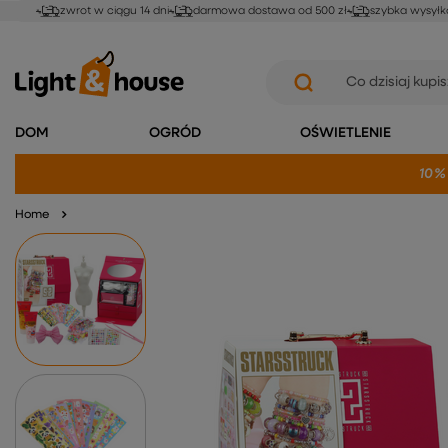
zwrot w ciągu 14 dni
darmowa dostawa od 500 zł
szybka wysyłk
DOM
OGRÓD
OŚWIETLENIE
10%
Home