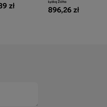
Łyżką Żółta
89 zł
896,26 zł