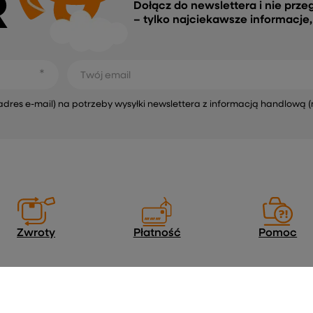
R
Dołącz do newslettera i nie prze
– tylko najciekawsze informacje
Twój email
s e-mail) na potrzeby wysyłki newslettera z informacją handlową (
Zwroty
Płatność
Pomoc