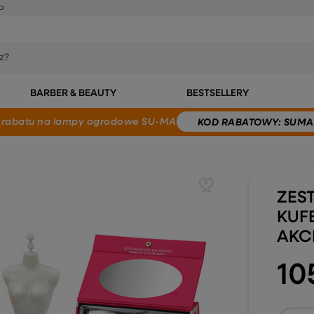
a
BARBER & BEAUTY
BESTSELLERY
 rabatu
na lampy ogrodowe SU-MA
KOD
RABATOWY
: SUMA
ZES
KUF
AKC
10