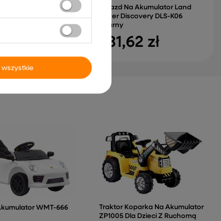
Pojazd Na Akumulator Land
Akumulator Mercedes
Rover Discovery DLS-K06
 Srebrny Lakierowany
Czarny
55 zł
731,62 zł
 wszystkie
Traktor Koparka Na Akumulator
Akumulator WMT-666
ZP1005 Dla Dzieci Z Ruchomą