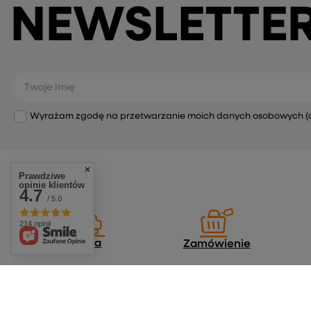
NEWSLETTE
Twoje Imię
Wyrażam zgodę na przetwarzanie moich danych osobowych (adre
Prawdziwe
opinie klientów
4.7
/ 5.0
214 opinii
Dostawa
Zamówienie