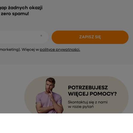
gap żadnych okazji
, zero spamu!
ZAPISZ SIĘ
marketing). Więcej w
polityce prywatności.