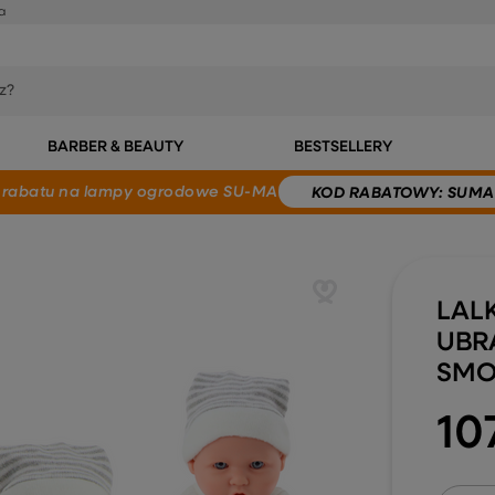
a
BARBER & BEAUTY
BESTSELLERY
 rabatu
na lampy ogrodowe SU-MA
KOD
RABATOWY
: SUMA
LAL
UBR
SMO
10