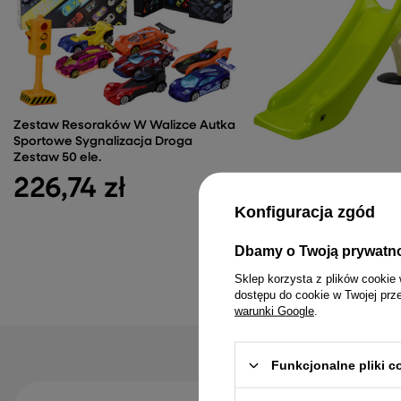
Zestaw Resoraków W Walizce Autka
Sportowe Sygnalizacja Droga
Zestaw 50 ele.
226,74 zł
Zjeżdżalnia Ogrodowa dl
Stopniowa Drabinka Li
Konfiguracja zgód
130cm 424
158,15 zł
Dbamy o Twoją prywatn
Sklep korzysta z plików cookie 
dostępu do cookie w Twojej prz
warunki Google
.
Funkcjonalne pliki 