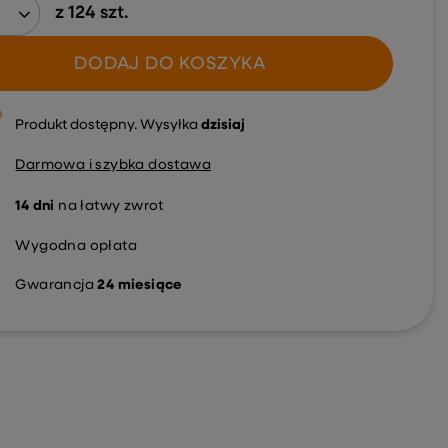
z
124
szt.
DODAJ DO KOSZYKA
Produkt dostępny
Wysyłka
dzisiaj
Darmowa i szybka dostawa
14
dni
na łatwy zwrot
Wygodna opłata
Gwarancja
24 miesiące