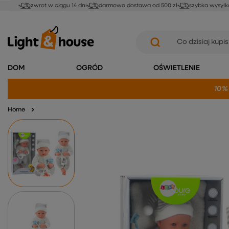
zwrot w ciągu 14 dni
darmowa dostawa od 500 zł
szybka wysyłk
DOM
OGRÓD
OŚWIETLENIE
10%
Home