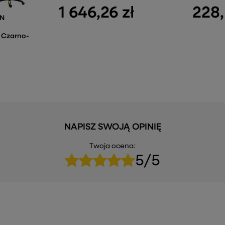
1 646,26 zł
228,
AN
 Czarno-
NAPISZ SWOJĄ OPINIĘ
Twoja ocena:
5/5