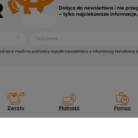
R
Dołącz do newslettera i nie prze
– tylko najciekawsze informacje
Twój email
s e-mail) na potrzeby wysyłki newslettera z informacją handlową (
Zwroty
Płatność
Pomoc