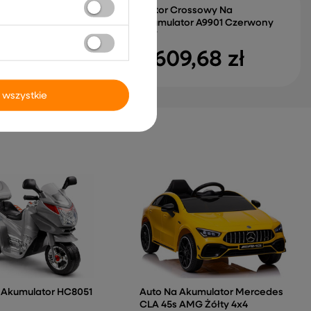
cigowe Lamborghini
Motor Crossowy Na
lnie Sterowane RC
Akumulator A9901 Czerwony
lone 1:14
36V
15 zł
1 609,68 zł
 wszystkie
 Akumulator HC8051
Auto Na Akumulator Mercedes
CLA 45s AMG Żółty 4x4