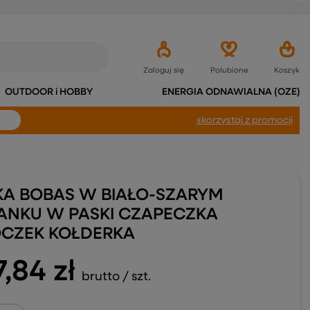
Zaloguj się
Polubione
Koszyk
OUTDOOR i HOBBY
ENERGIA ODNAWIALNA (OZE)
skorzystaj
z promocji
KA BOBAS W BIAŁO-SZARYM
ANKU W PASKI CZAPECZKA
CZEK KOŁDERKA
7,84 zł
brutto
/
szt.