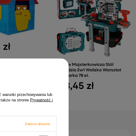
 zł
Zestaw Majsterkowicza Stół
Narzędzia 2w1 Walizka Warsztat
Wkrętarka 78 el.
133,45 zł
ć warunki przechowywania lub
 także na stronie
Prywatność i
Zawsze aktywne