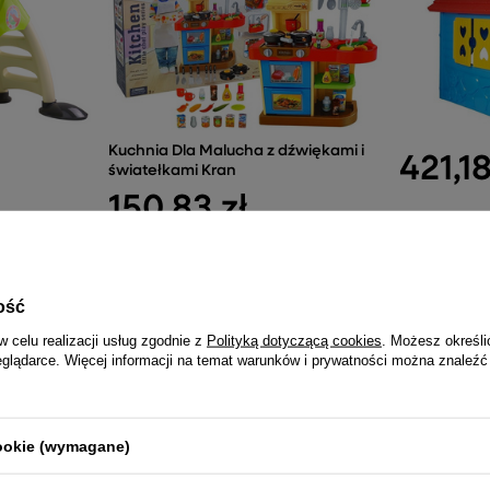
Kuchnia Dla Malucha z dźwiękami i
421,18
światełkami Kran
150,83 zł
a Dzieci 3-
monkowa
ość
w celu realizacji usług zgodnie z
Polityką dotyczącą cookies
. Możesz określi
eglądarce. Więcej informacji na temat warunków i prywatności można znaleźć
NAJCZĘŚCIEJ KUPOWANE RAZEM
cookie (wymagane)