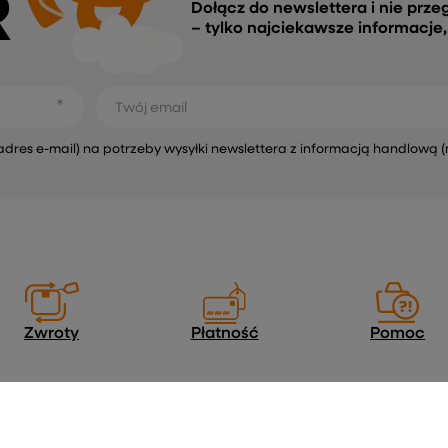
R
Dołącz do newslettera i nie prze
– tylko najciekawsze informacje
Twój email
s e-mail) na potrzeby wysyłki newslettera z informacją handlową (
Zwroty
Płatność
Pomoc