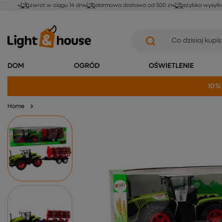
zwrot w ciągu 14 dni
darmowa dostawa od 500 zł
szybka wysyłk
DOM
OGRÓD
OŚWIETLENIE
10%
Home