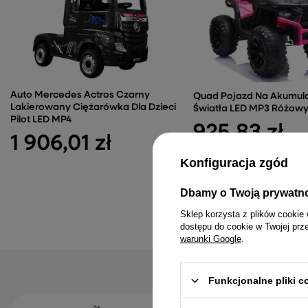
Auto Mercedes Actros Czarny
Quad Pojazd Na Akumul
Lakierowany Ciężarówka Dla Dzieci
Światła LED MP3 Różow
Pilot LED MP4
925,83 zł
1 906,01 zł
Konfiguracja zgód
Dbamy o Twoją prywatn
Sklep korzysta z plików cookie 
dostępu do cookie w Twojej prz
warunki Google
.
Funkcjonalne pliki 