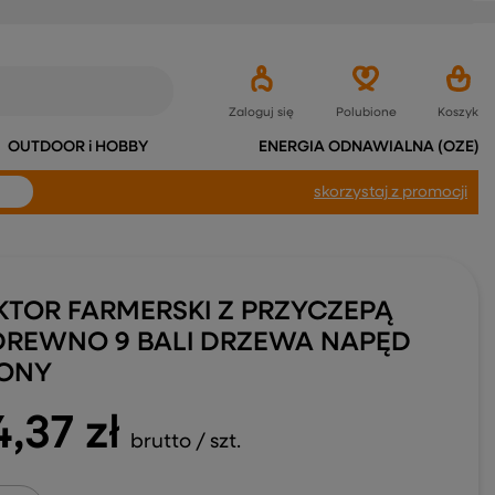
Zaloguj się
Polubione
Koszyk
OUTDOOR i HOBBY
ENERGIA ODNAWIALNA (OZE)
skorzystaj
z promocji
KTOR FARMERSKI Z PRZYCZEPĄ
DREWNO 9 BALI DRZEWA NAPĘD
LONY
4,37 zł
brutto
/
szt.