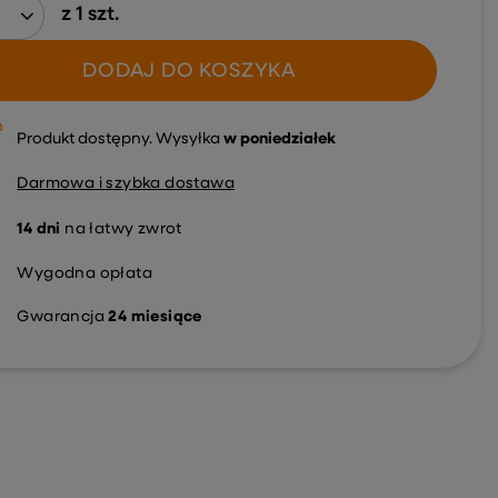
z
1
szt.
DODAJ DO KOSZYKA
Produkt dostępny
Wysyłka
w poniedziałek
Darmowa i szybka dostawa
14
dni
na łatwy zwrot
Wygodna opłata
Gwarancja
24 miesiące