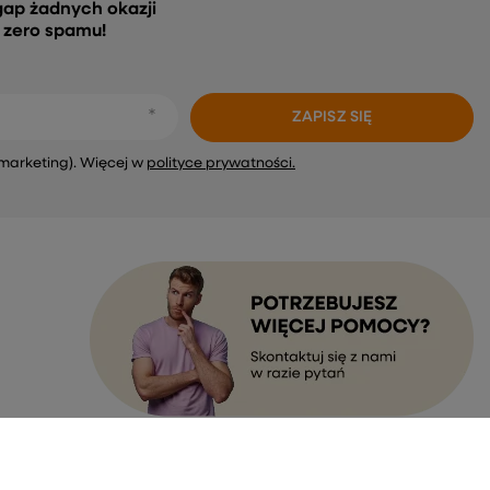
gap żadnych okazji
, zero spamu!
ZAPISZ SIĘ
marketing). Więcej w
polityce prywatności.