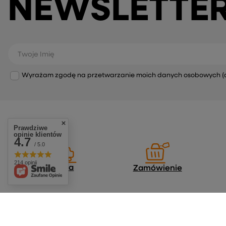
NEWSLETTE
Twoje Imię
Wyrażam zgodę na przetwarzanie moich danych osobowych (adre
Prawdziwe
opinie klientów
4.7
/ 5.0
214 opinii
Dostawa
Zamówienie