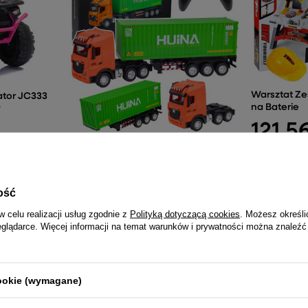
Warsztat Ze
ator JC333
na Baterie
y
121,56
Ciężarówka Zdalnie Sterowana RC Z
Kontenerem HUINA Światła Dźwięki
1:18
163,63 zł
ość
w celu realizacji usług zgodnie z
Polityką dotyczącą cookies
. Możesz określi
eglądarce. Więcej informacji na temat warunków i prywatności można znaleźć
NAJCZĘŚCIEJ KUPOWANE RAZEM
cookie (wymagane)