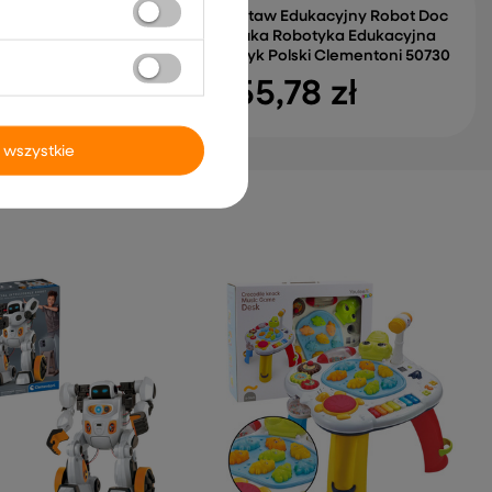
Akumulator Buggy
Zestaw Edukacyjny Robot Doc
K-CA003 Zielony
Nauka Robotyka Edukacyjna
any
Język Polski Clementoni 50730
5,10 zł
155,78 zł
 wszystkie