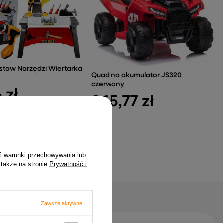
staw Narzędzi Wiertarka
Quad na akumulator JS320
czerwony
 zł
365,77 zł
ć warunki przechowywania lub
 także na stronie
Prywatność i
Zawsze aktywne