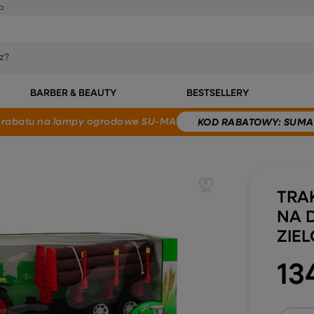
a
BARBER & BEAUTY
BESTSELLERY
 rabatu
na lampy ogrodowe SU-MA
KOD
RABATOWY
: SUMA
TRA
NA 
ZIE
13