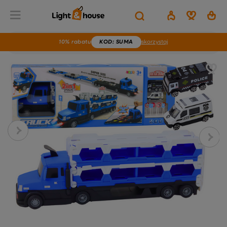
10% rabatu
KOD
: SUMA
skorzystaj