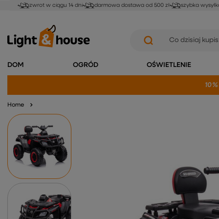
zwrot w ciągu 14 dni
darmowa dostawa od 500 zł
szybka wysyłk
DOM
OGRÓD
OŚWIETLENIE
10%
Home