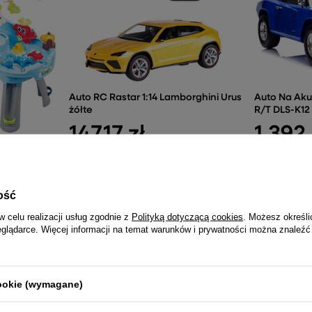
Auto RC Rastar 1:14 Lamborghini Urus
Auto Na Ak
żółte
R/T DLS-K12
147,17 zł
1 392
ny Łowienie
ski
ość
w celu realizacji usług zgodnie z
Polityką dotyczącą cookies
. Możesz określi
eglądarce. Więcej informacji na temat warunków i prywatności można znaleźć
NAJCZĘŚCIEJ KUPOWANE RAZEM
cookie (wymagane)