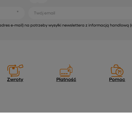
Twój email
s e-mail) na potrzeby wysyłki newslettera z informacją handlową (
Zwroty
Płatność
Pomoc
Regulaminy
Informacje o sklepie