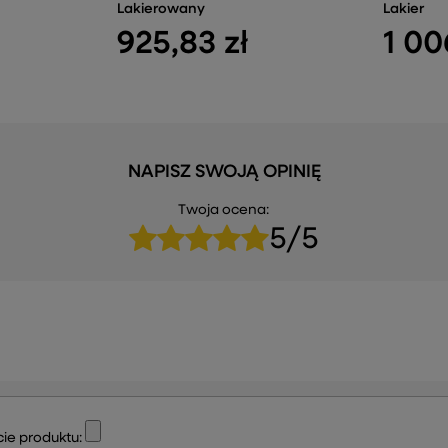
Lakierowany
Lakier
925,83 zł
1 00
NAPISZ SWOJĄ OPINIĘ
Twoja ocena:
5/5
ie produktu: