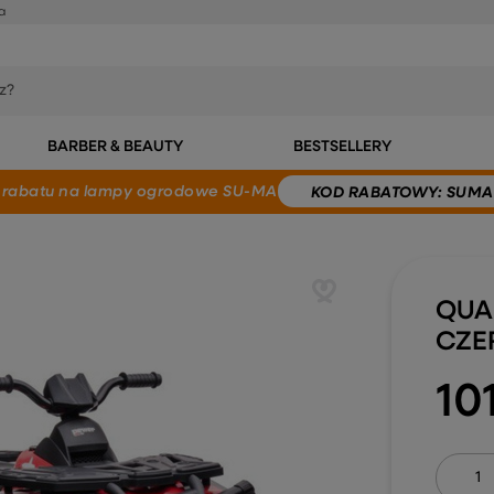
a
BARBER & BEAUTY
BESTSELLERY
 rabatu
na lampy ogrodowe SU-MA
KOD
RABATOWY
: SUMA
QUA
CZE
10