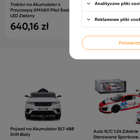
Analityczne pliki coo
Traktor na Akumulator z
Przyczepą XMX611 Pilot Światła
Motor Na Akumulator
LED Zielony
Czerwony
Reklamowe pliki coo
640,16 zł
228,57 zł
Potwier
Pojazd na Akumulator BLT-688
Auto R/C 1:24 Zdalnie
Drift Biały
Sterowane Sportowe 