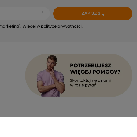
ZAPISZ SIĘ
marketing). Więcej w
polityce prywatności.