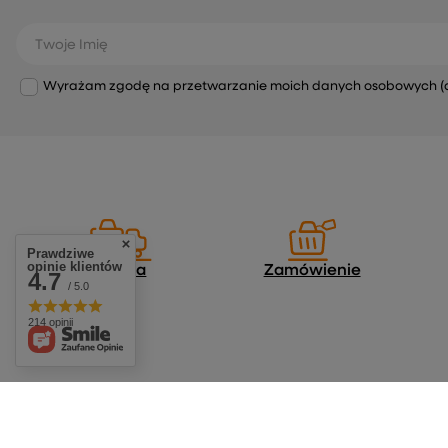
Twoje Imię
Wyrażam zgodę na przetwarzanie moich danych osobowych (adre
Prawdziwe
opinie klientów
Dostawa
Zamówienie
4.7
/ 5.0
214 opinii
Zamówienia
Konto
Status zamówienia
Zarejestruj się