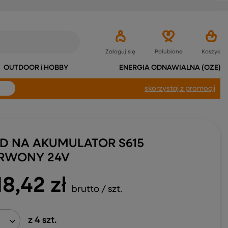
Zaloguj się
Polubione
Koszyk
OUTDOOR i HOBBY
ENERGIA ODNAWIALNA (OZE)
skorzystaj
z promocji
D NA AKUMULATOR S615
RWONY 24V
18,42 zł
brutto
/
szt.
z
4
szt.