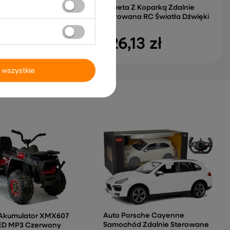
Laweta Z Koparką Zdalnie
zyczny MP4 LCD Ford
Sterowana RC Światła Dźwięki
1:24
77 zł
126,13 zł
 wszystkie
Auto Porsche Cayenne
Akumulator XMX607
Samochód Zdalnie Sterowane
LED MP3 Czerwony