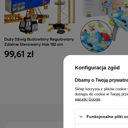
Duży Dźwig Budowlany Regulowany
Zdalnie Sterowany Hak 182 cm
99,61 zł
Stolik Interaktywny Wod
Akcesoria Wodne Niebie
Konfiguracja zgód
194,73 zł
Dbamy o Twoją prywatn
Sklep korzysta z plików cookie 
dostępu do cookie w Twojej prz
warunki Google
.
Funkcjonalne pliki 