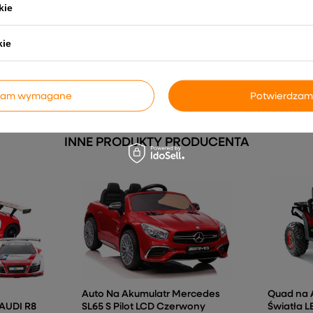
kie
 HC8051
Domek Zestaw Ogrodowy Duży
Panel mu
Dom Dla Dzieci Niebieski 5075
Ranger
kie
329,18 zł
365,
dzam wymagane
Potwierdzam
INNE PRODUKTY PRODUCENTA
Auto Na Akumulatr Mercedes
Quad na 
AUDI R8
SL65 S Pilot LCD Czerwony
Światła 