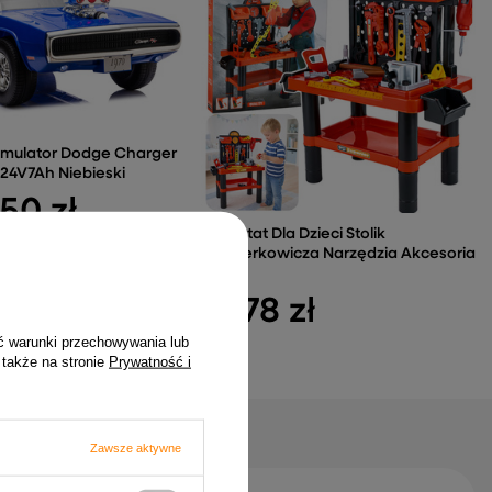
umulator Dodge Charger
 24V7Ah Niebieski
,50 zł
Warsztat Dla Dzieci Stolik
Majsterkowicza Narzędzia Akcesoria
70 cm
97,78 zł
ć warunki przechowywania lub
 także na stronie
Prywatność i
Zawsze aktywne