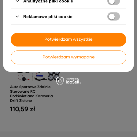
Analityczne pliki cookie
TT RS Jasny Niebieski
TR1805 Niebieski
661,01 zł
228,57 zł
Reklamowe pliki cookie
Potwierdzam wszystkie
Potwierdzam wymagane
Auto Sportowe Zdalnie
Sterowane RC
Podświetlana Karoseria
Drift Zielone
110,59 zł