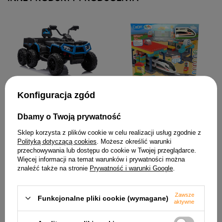
Quad Na Akumulator ATV 6
Klocki Pociąg Stacja
Konfiguracja zgód
Kół Z Przyczepką JC606 24V
Kolejowa CADA 108
4x4 Niebieski
Elementów
1 146,87 zł
Dbamy o Twoją prywatność
212,87 zł
Sklep korzysta z plików cookie w celu realizacji usług zgodnie z
Polityką dotyczącą cookies
. Możesz określić warunki
przechowywania lub dostępu do cookie w Twojej przeglądarce.
Więcej informacji na temat warunków i prywatności można
znaleźć także na stronie
Prywatność i warunki Google
.
Zawsze
Funkcjonalne pliki cookie (wymagane)
aktywne
Pojazd Na Akumulator Audi
Quad na akumulator