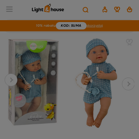
10% rabatu
KOD
: SUMA
skorzystaj