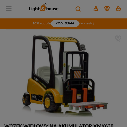
10% rabatu
KOD
: SUMA
skorzystaj
WÓZEK WIDŁOWY NA AKUMULATOR XMX638