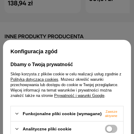
138,94 zł
INNE PRODUKTY PRODUCENTA
Konfiguracja zgód
Dbamy o Twoją prywatność
Sklep korzysta z plików cookie w celu realizacji usług zgodnie z
Polityką dotyczącą cookies
. Możesz określić warunki
przechowywania lub dostępu do cookie w Twojej przeglądarce.
Więcej informacji na temat warunków i prywatności można
Zjeżdżalnia Ogrodowa dla
znaleźć także na stronie
Prywatność i warunki Google
.
Dzieci 3-Stopniowa
Drabinka Różowa 130cm
424
Zestaw Kolorowych
Pisaków Dwustronnych
160,09 zł
Zawsze
Funkcjonalne pliki cookie (wymagane)
Wodoodporne 120
aktywne
Elementów
108,76 zł
Analityczne pliki cookie