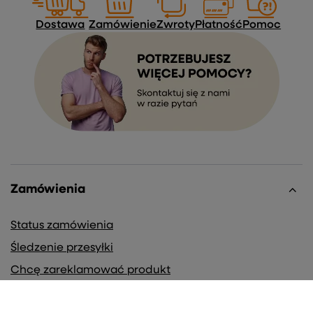
Dostawa
Zamówienie
Zwroty
Płatność
Pomoc
Zamówienia
Status zamówienia
Śledzenie przesyłki
Chcę zareklamować produkt
Chcę zwrócić produkt