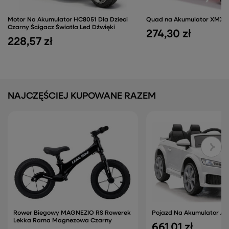
Motor Na Akumulator HC8051 Dla Dzieci
Quad na Akumulator XMX6
Czarny Ścigacz Światła Led Dźwięki
274,30 zł
228,57 zł
NAJCZĘŚCIEJ KUPOWANE RAZEM
Rower Biegowy MAGNEZIO RS Rowerek
Pojazd Na Akumulator Aud
Lekka Rama Magnezowa Czarny
661,01 zł