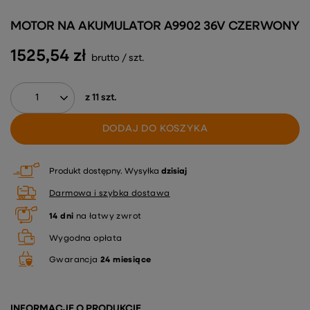
MOTOR NA AKUMULATOR A9902 36V CZERWONY
1525,54 zł
brutto
/
szt.
z
11
szt.
DODAJ DO KOSZYKA
Produkt dostępny
Wysyłka
dzisiaj
Darmowa i szybka dostawa
14
dni
na łatwy zwrot
Wygodna opłata
Gwarancja
24 miesiące
INFORMACJE O PRODUKCIE