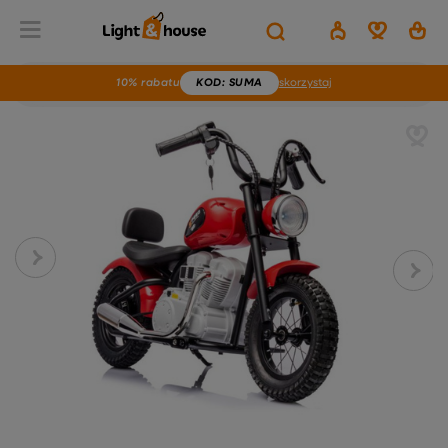
10% rabatu
KOD
: SUMA
skorzystaj