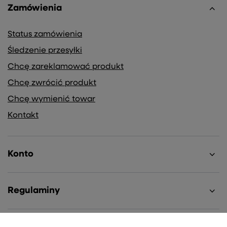
Zamówienia
Status zamówienia
Śledzenie przesyłki
Chcę zareklamować produkt
Chcę zwrócić produkt
Chcę wymienić towar
Kontakt
Konto
Regulaminy