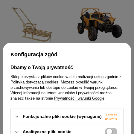
Sanki Drewniane Z
2 599,88 zł
Oparciem i Pchaczem Duże
Konfiguracja zgód
237,72 zł
Dbamy o Twoją prywatność
Sklep korzysta z plików cookie w celu realizacji usług zgodnie z
Polityką dotyczącą cookies
. Możesz określić warunki
przechowywania lub dostępu do cookie w Twojej przeglądarce.
Więcej informacji na temat warunków i prywatności można
znaleźć także na stronie
Prywatność i warunki Google
.
Zawsze
Funkcjonalne pliki cookie (wymagane)
aktywne
Naczepa do pojazdu na
Żółty Autobus Szkolny
akumulator HL358
Zdalnie Sterowany R/C
Mercedes Scania Actros
Otwierane Drzwi
Analityczne pliki cookie
czerwona