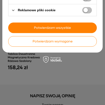
164,55 zł
400,52 zł
Reklamowe pliki cookie
Potwierdzam wszystkie
Potwierdzam wymagane
Tablica Dwustronna
Magnetyczna Kredowa
Różowa Szablony
158,24 zł
NAPISZ SWOJĄ OPINIĘ