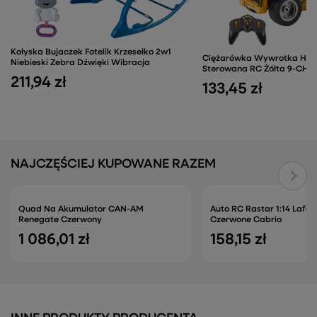
Kołyska Bujaczek Fotelik Krzesełko 2w1
Ciężarówka Wywrotka Huin
Niebieski Zebra Dźwięki Wibracja
Sterowana RC Żółta 9-CH 1:
211,94 zł
133,45 zł
NAJCZĘŚCIEJ KUPOWANE RAZEM
Quad Na Akumulator CAN-AM
Auto RC Rastar 1:14 Lafer
Renegate Czerwony
Czerwone Cabrio
1 086,01 zł
158,15 zł