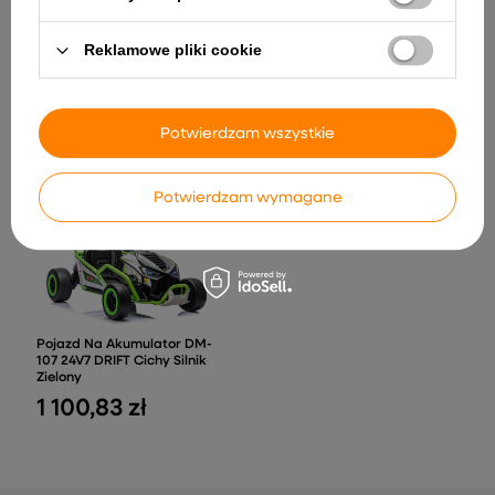
Rower Trójkołowy PRO50
Rowerek Z Rączką Do
Prowadzenia Czarny
Reklamowe pliki cookie
Dron Y329 Kamera HD WIFI
112,41 zł
Światła LED Aplikacja
Czarny Karbonowy
185,59 zł
Potwierdzam wszystkie
Potwierdzam wymagane
Pojazd Na Akumulator DM-
107 24V7 DRIFT Cichy Silnik
Zielony
1 100,83 zł