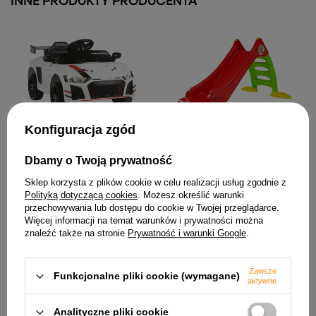
INNE PRODUKTY PRODUCENTA
Konfiguracja zgód
Zjeżdżalnia Ogrodowa dla
Pojazd na akumulator 915
Dzieci 3-Stopniowa
Biały
Drabinka Czerwona 130 cm
438,94 zł
Dbamy o Twoją prywatność
424
160,09 zł
Sklep korzysta z plików cookie w celu realizacji usług zgodnie z
Polityką dotyczącą cookies
. Możesz określić warunki
przechowywania lub dostępu do cookie w Twojej przeglądarce.
Więcej informacji na temat warunków i prywatności można
znaleźć także na stronie
Prywatność i warunki Google
.
Zawsze
Funkcjonalne pliki cookie (wymagane)
aktywne
Analityczne pliki cookie