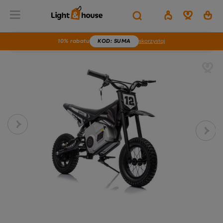
10% rabatu
KOD
: SUMA
skorzystaj