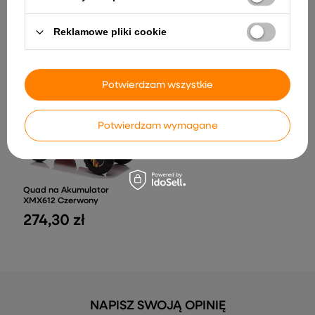
Silnik Przekładnia 24V do
Kombajn Z Kosiarkami Do
Pojazdu na Akumulator
Trawy Efekt Pary Zdalnie
Reklamowe pliki cookie
JS360
Sterowany RC 2.4G
109,67 zł
121,56 zł
Potwierdzam wszystkie
Potwierdzam wymagane
Quad na Akumulator
XMX612 Czerwony
274,30 zł
NAPISZ SWOJĄ OPINIĘ