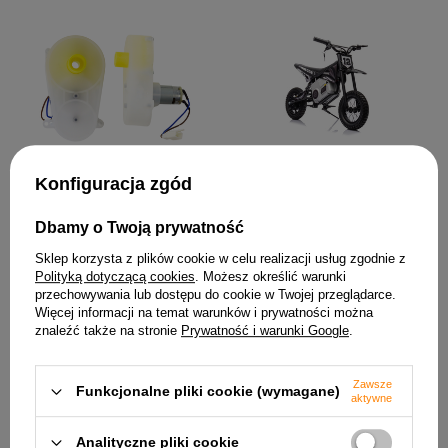
Motor Crossowy Na
Silnik skrętu 12V 8000 RPM
Akumulator A9901 Czarny
do pojazdu BBH-0001
Konfiguracja zgód
36V
107,31 zł
1 609,68 zł
Dbamy o Twoją prywatność
Sklep korzysta z plików cookie w celu realizacji usług zgodnie z
Polityką dotyczącą cookies
. Możesz określić warunki
przechowywania lub dostępu do cookie w Twojej przeglądarce.
Więcej informacji na temat warunków i prywatności można
znaleźć także na stronie
Prywatność i warunki Google
.
Zawsze
Funkcjonalne pliki cookie (wymagane)
aktywne
Analityczne pliki cookie