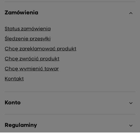
Zamówienia
Status zamówienia
Śledzenie przesyłki
Chcę zareklamować produkt
Chcę zwrócić produkt
Chcę wymienić towar
Kontakt
Konto
Regulaminy