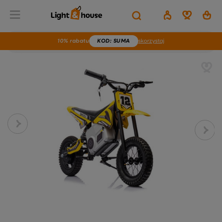
10% rabatu
KOD
: SUMA
skorzystaj