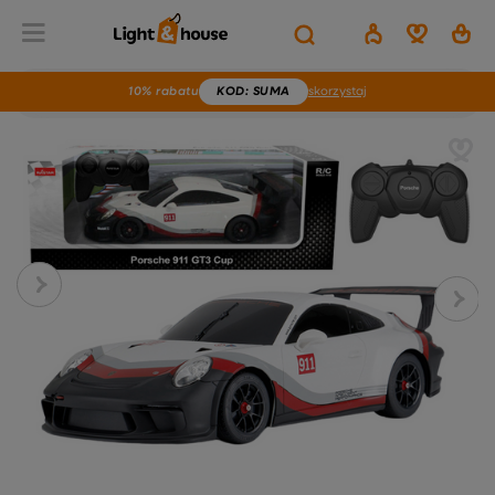
10% rabatu
KOD
: SUMA
skorzystaj