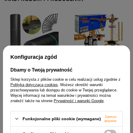
Duży Dźwig Budowlany
Konfiguracja zgód
Regulowany Zdalnie
Sterowany Hak 182 cm
Agrotkanina Czarna 160cm
99,61 zł
Dbamy o Twoją prywatność
x 50m UV 90g
Antychwastowa
Sklep korzysta z plików cookie w celu realizacji usług zgodnie z
Agrowłóknina + Kotwy
Polityką dotyczącą cookies
. Możesz określić warunki
87,72 zł
przechowywania lub dostępu do cookie w Twojej przeglądarce.
Więcej informacji na temat warunków i prywatności można
znaleźć także na stronie
Prywatność i warunki Google
.
Zawsze
Funkcjonalne pliki cookie (wymagane)
aktywne