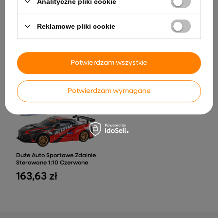
Analityczne pliki cookie
Reklamowe pliki cookie
Namiot Księżniczki dla
Trampolina LEAN Sport Max
Dzieci Salon Piękności
16ft Czarno-Różowa
Różowy Akcesoria Korona
1 096,65 zł
100,52 zł
Potwierdzam wszystkie
Potwierdzam wymagane
Duże Auto Sportowe Zdalnie
Sterowane 1:10 Czerwone
163,63 zł