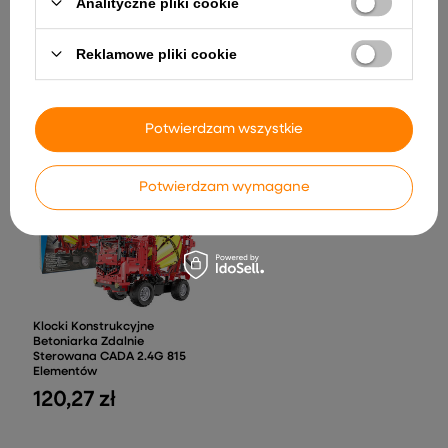
Analityczne pliki cookie
Auto Na Akumulator Jeep
Zdalnie Sterowana
Reklamowe pliki cookie
BRD-7588 Światła LED MP3
Ciężarówka Śmieciarka
Pilot Czerwony 4x4
Mercedes- Benz Antos
Pomarańczowa
823,09 zł
222,13 zł
Potwierdzam wszystkie
Potwierdzam wymagane
Klocki Konstrukcyjne
Betoniarka Zdalnie
Sterowana CADA 2.4G 815
Elementów
120,27 zł