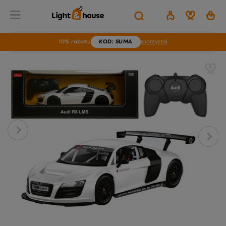
10% rabatu
KOD
: SUMA
skorzystaj