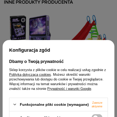
INNE PRODUKTY PRODUCENTA
Konfiguracja zgód
Dbamy o Twoją prywatność
Duża Zjeżdżalnia Ogrodowa
226,17 zł
Dla Dzieci Z Drabinką
Sklep korzysta z plików cookie w celu realizacji usług zgodnie z
Czerwona 200cm 2285
Polityką dotyczącą cookies
. Możesz określić warunki
271,56 zł
przechowywania lub dostępu do cookie w Twojej przeglądarce.
Więcej informacji na temat warunków i prywatności można
znaleźć także na stronie
Prywatność i warunki Google
.
Zawsze
Funkcjonalne pliki cookie (wymagane)
aktywne