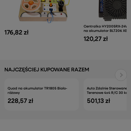
Centralka HY2005RX-24V/4
na akumulator BLT206 XB-2
176,82 zł
120,27 zł
NAJCZĘŚCIEJ KUPOWANE RAZEM
Quad na akumulator TR1805 Biało-
Auto Zdalnie Sterowane FY
różowy
Terenowe 4x4 R/C 30 km
228,57 zł
501,13 zł