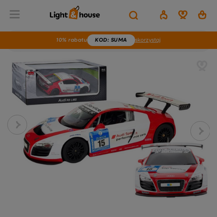
10% rabatu
KOD
: SUMA
skorzystaj