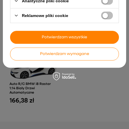
Analityczne pliki cookie
Auto RC Model Zdalnie
Sterowany Pagani Huayra
BC Otwierane Drzwi 1:14
Zdalnie Sterowany Dron
Reklamowe pliki cookie
145,34 zł
X5HW SYMA Niebieski
217,50 zł
Potwierdzam wszystkie
Potwierdzam wymagane
Auto R/C BMW i8 Rastar
1:14 Biały Drzwi
Automatyczne
166,38 zł