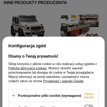
INNE PRODUKTY PRODUCENTA
Konfiguracja zgód
Autobus Piętrowy Zdalnie
Auto Na Akumulator
Sterowany R/C 2.4G 1:18
Mercedes G63 4X4 XXL
24V14AH Biały
160,89 zł
Dbamy o Twoją prywatność
2 131,01 zł
Sklep korzysta z plików cookie w celu realizacji usług zgodnie z
Polityką dotyczącą cookies
. Możesz określić warunki
przechowywania lub dostępu do cookie w Twojej przeglądarce.
Więcej informacji na temat warunków i prywatności można
znaleźć także na stronie
Prywatność i warunki Google
.
Zawsze
Funkcjonalne pliki cookie (wymagane)
aktywne