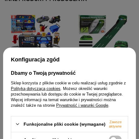
Zestaw Rozkładany Tor
Konfiguracja zgód
Garaż W Walizce Policja
Światła I Dźwięki
Mata Treningowa Z Filcu Do
97,78 zł
Dbamy o Twoją prywatność
Gry W Golfa Odległości 3
Dołki 175cm
Sklep korzysta z plików cookie w celu realizacji usług zgodnie z
146,26 zł
Polityką dotyczącą cookies
. Możesz określić warunki
przechowywania lub dostępu do cookie w Twojej przeglądarce.
Więcej informacji na temat warunków i prywatności można
znaleźć także na stronie
Prywatność i warunki Google
.
Zawsze
Funkcjonalne pliki cookie (wymagane)
aktywne