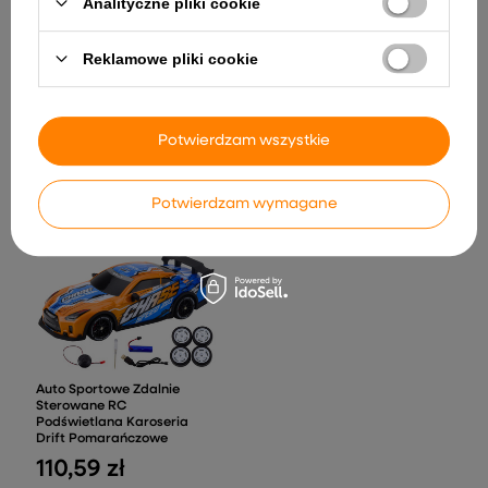
Analityczne pliki cookie
Auto Na Akumulator
Rower Biegowy ENDURO
Reklamowe pliki cookie
Mercedes GT63 AMG DK-
Rowerek Do Odpychania
GT63 24V LCD Cichy Silnik
Neonowy Zielony
Czarny
117,90 zł
2 348,70 zł
Potwierdzam wszystkie
Potwierdzam wymagane
Auto Sportowe Zdalnie
Sterowane RC
Podświetlana Karoseria
Drift Pomarańczowe
110,59 zł