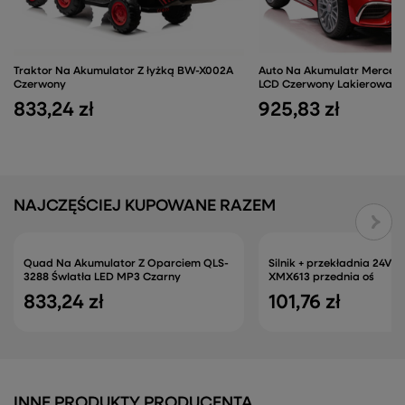
Traktor Na Akumulator Z łyżką BW-X002A
Auto Na Akumulatr Mercedes
Czerwony
LCD Czerwony Lakierowan
833,24 zł
925,83 zł
NAJCZĘŚCIEJ KUPOWANE RAZEM
Quad Na Akumulator Z Oparciem QLS-
Silnik + przekładnia 24V
3288 ŚwIatła LED MP3 Czarny
XMX613 przednia oś
833,24 zł
101,76 zł
INNE PRODUKTY PRODUCENTA