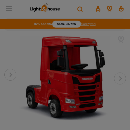
10% rabatu
KOD
: SUMA
skorzystaj