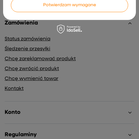
Potwierdzam wymagane
Zamówienia
Status zamówienia
Śledzenie przesyłki
Chcę zareklamować produkt
Chcę zwrócić produkt
Chcę wymienić towar
Kontakt
Konto
Regulaminy