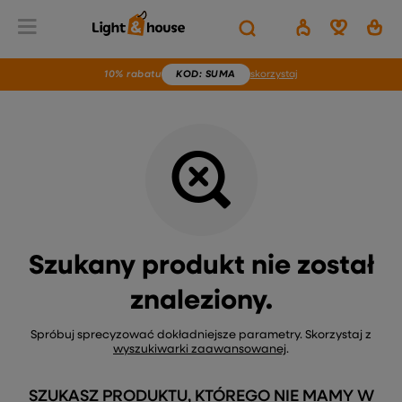
Wstecz
Home
Brak produktu
10% rabatu
KOD
: SUMA
skorzystaj
Szukany produkt nie został
znaleziony.
Spróbuj sprecyzować dokładniejsze parametry. Skorzystaj z
wyszukiwarki zaawansowanej
.
SZUKASZ PRODUKTU, KTÓREGO NIE MAMY W