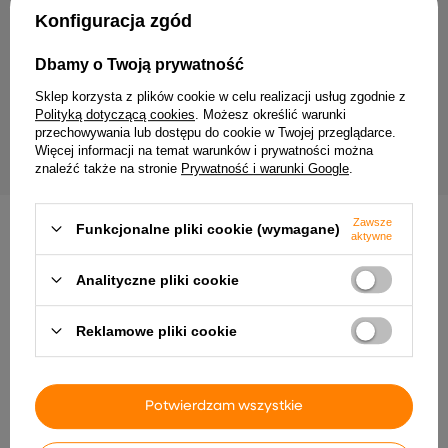
Twój email
Konfiguracja zgód
Wyrażam zgodę na przetwarzanie moich danych
Dbamy o Twoją prywatność
osobowych (adres e-mail) na potrzeby wysyłki
newslettera z informacją handlową (marketing). Więcej
Sklep korzysta z plików cookie w celu realizacji usług zgodnie z
w
polityce prywatności.
Polityką dotyczącą cookies
. Możesz określić warunki
przechowywania lub dostępu do cookie w Twojej przeglądarce.
ZAPISZ SIĘ
Więcej informacji na temat warunków i prywatności można
znaleźć także na stronie
Prywatność i warunki Google
.
Zawsze
Funkcjonalne pliki cookie (wymagane)
aktywne
Analityczne pliki cookie
Dostawa
Zamówienie
Zwroty
Płatność
Pomoc
Reklamowe pliki cookie
Potwierdzam wszystkie