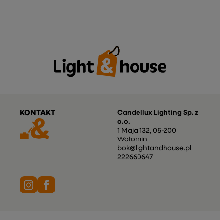
KONTAKT
Candellux Lighting Sp. z
o.o.
1 Maja 132
,
05-200
Wołomin
bok@lightandhouse.pl
222660647