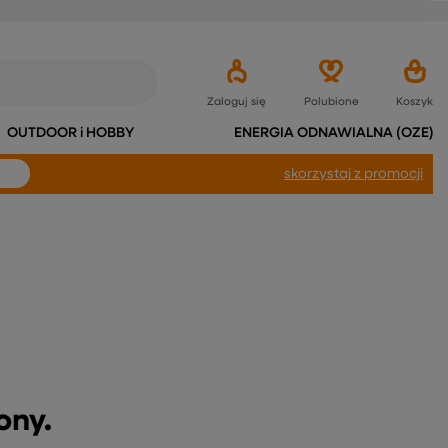
Zaloguj się
Polubione
Koszyk
OUTDOOR i HOBBY
ENERGIA ODNAWIALNA (OZE)
skorzystaj
z promocji
ony.