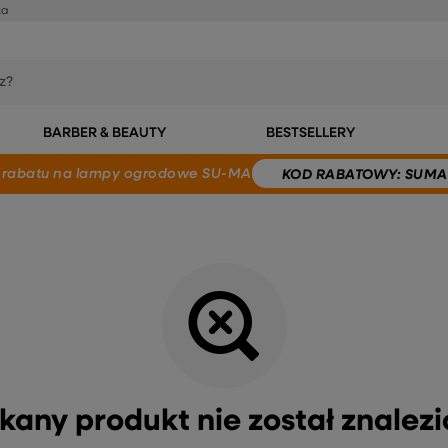
ka
BARBER & BEAUTY
BESTSELLERY
 rabatu
na lampy ogrodowe SU-MA
KOD
RABATOWY
: SUMA
kany produkt nie został znalezi