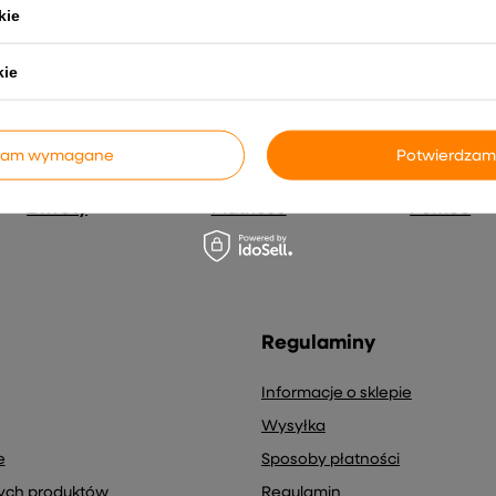
s e-mail) na potrzeby wysyłki newslettera z informacją handlową (
kie
kie
dzam wymagane
Potwierdzam
Zwroty
Płatność
Pomoc
Regulaminy
Informacje o sklepie
Wysyłka
e
Sposoby płatności
nych produktów
Regulamin