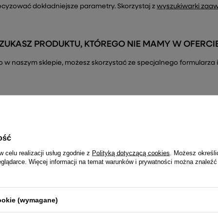
ecyzować dokładniejsze parametry. Skorzystaj z
wyszukiwarki zaa
ZUKASZ PRODUKTU, KTÓREGO NIE MAMY W OFERCI
ć go w naszym sklepie, możesz skorzystać ze specjalnego formularz
ość
R
Dołącz do newslettera i nie prze
w celu realizacji usług zgodnie z
Polityką dotyczącą cookies
. Możesz określi
– tylko najciekawsze informacje
eglądarce. Więcej informacji na temat warunków i prywatności można znaleźć
cookie (wymagane)
Twój email