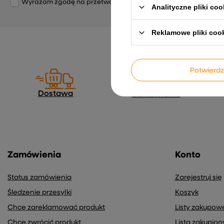
Wyrażam zgodę na przetwarzanie moich danych osobowych (adre
Analityczne pliki coo
Reklamowe pliki coo
Potwier
Dostawa
Zamówienie
Zamówienia
Konto
Status zamówienia
Zarejestruj się
Śledzenie przesyłki
Koszyk
Chcę zareklamować produkt
Listy zakupow
Chcę zwrócić produkt
Lista zakupio