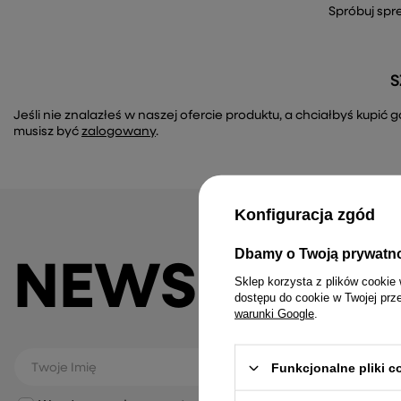
Spróbuj spr
S
Jeśli nie znalazłeś w naszej ofercie produktu, a chciałbyś kupi
musisz być
zalogowany
.
Konfiguracja zgód
Dbamy o Twoją prywatn
NEWSLETTE
Sklep korzysta z plików cookie 
dostępu do cookie w Twojej prz
warunki Google
.
Funkcjonalne pliki 
Twoje Imię