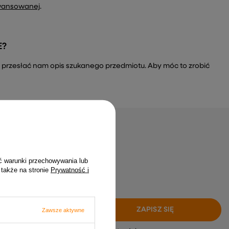
wansowanej
.
E?
a i przesłać nam opis szukanego przedmiotu. Aby móc to zrobić
gap żadnych okazji
ć warunki przechowywania lub
, zero spamu!
 także na stronie
Prywatność i
ZAPISZ SIĘ
Zawsze aktywne