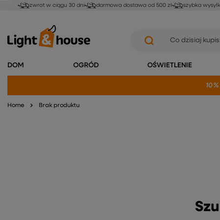
zwrot w ciągu 30 dni
darmowa dostawa od 500 zł
szybka wysył
DOM
OGRÓD
OŚWIETLENIE
10%
Home
Brak produktu
Szu