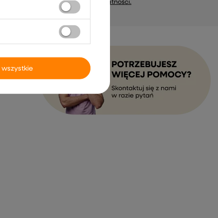
marketing). Więcej w
polityce prywatności.
 wszystkie