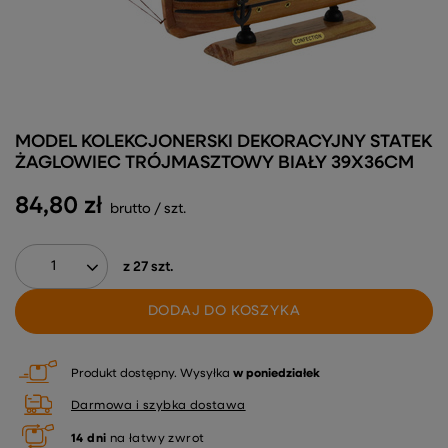
MODEL KOLEKCJONERSKI DEKORACYJNY STATEK
ŻAGLOWIEC TRÓJMASZTOWY BIAŁY 39X36CM
84,80 zł
brutto
/
szt.
z
27
szt.
DODAJ DO KOSZYKA
Produkt dostępny
Wysyłka
w poniedziałek
Darmowa i szybka dostawa
14
dni
na łatwy zwrot