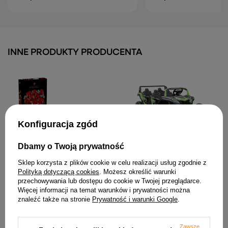
INNE PRODUKTY PRODUCENTA
Konfiguracja zgód
Auto Na Akumulator Buggy
Dbamy o Twoją prywatność
A033 4x4 24V Zielony
4 573,09 zł
Sklep korzysta z plików cookie w celu realizacji usług zgodnie z
Klocki LEGO ICONS Bukiet
Polityką dotyczącą cookies
. Możesz określić warunki
Róż 822 Elementy 10328
przechowywania lub dostępu do cookie w Twojej przeglądarce.
241,82 zł
Więcej informacji na temat warunków i prywatności można
znaleźć także na stronie
Prywatność i warunki Google
.
Zawsze