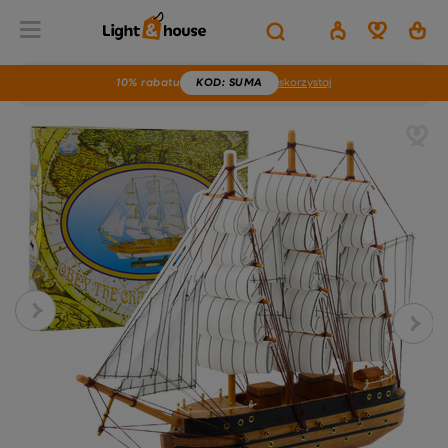
10% rabatu
KOD
: SUMA
skorzystaj