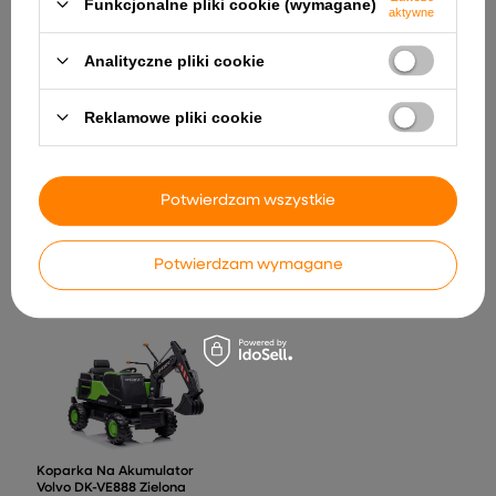
Funkcjonalne pliki cookie (wymagane)
aktywne
Analityczne pliki cookie
Reklamowe pliki cookie
Silnik do Auta Perfecta
YSA021 24V 180W
731,62 zł
Klocki Magnetyczne
Potwierdzam wszystkie
Kosmos Stacja Kosmiczna
4D 108el
163,79 zł
Potwierdzam wymagane
Koparka Na Akumulator
Volvo DK-VE888 Zielona