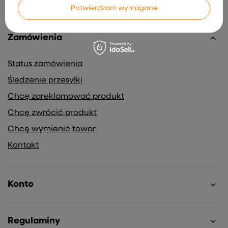
Potwierdzam wymagane
Zamówienia
Status zamówienia
Śledzenie przesyłki
Chcę zareklamować produkt
Chcę zwrócić produkt
Chcę wymienić towar
Kontakt
Konto
Regulaminy