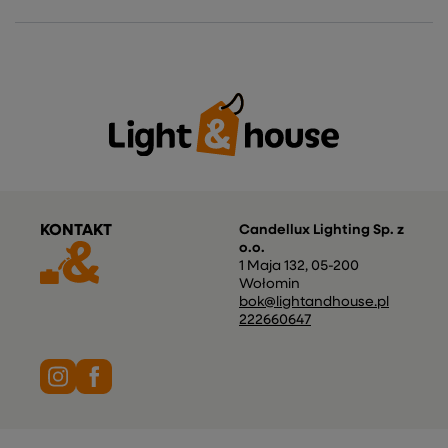
KONTAKT
Candellux Lighting Sp. z
o.o.
1 Maja 132
,
05-200
Wołomin
bok@lightandhouse.pl
222660647