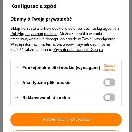
Twój email
Konfiguracja zgód
Wyrażam zgodę na przetwarzanie moich danych
Dbamy o Twoją prywatność
osobowych (adres e-mail) na potrzeby wysyłki
newslettera z informacją handlową (marketing). Więcej
Sklep korzysta z plików cookie w celu realizacji usług zgodnie z
w
polityce prywatności.
Polityką dotyczącą cookies
. Możesz określić warunki
przechowywania lub dostępu do cookie w Twojej przeglądarce.
ZAPISZ SIĘ
Więcej informacji na temat warunków i prywatności można
znaleźć także na stronie
Prywatność i warunki Google
.
Zawsze
Funkcjonalne pliki cookie (wymagane)
aktywne
Analityczne pliki cookie
Dostawa
Zamówienie
Zwroty
Płatność
Pomoc
Reklamowe pliki cookie
Potwierdzam wszystkie