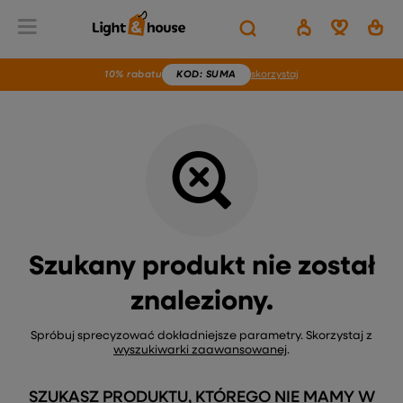
Wstecz
Home
Brak produktu
10% rabatu
KOD
: SUMA
skorzystaj
Szukany produkt nie został
znaleziony.
Spróbuj sprecyzować dokładniejsze parametry. Skorzystaj z
wyszukiwarki zaawansowanej
.
SZUKASZ PRODUKTU, KTÓREGO NIE MAMY W