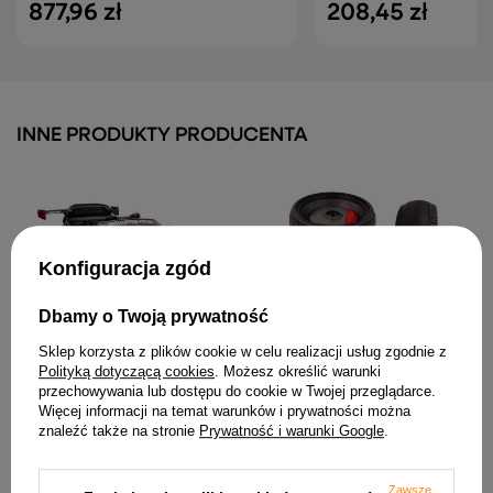
877,96 zł
208,45 zł
INNE PRODUKTY PRODUCENTA
Konfiguracja zgód
Dbamy o Twoją prywatność
Auto Na Akumulator
Koło Tylne BMW M5 DRIFT
Sklep korzysta z plików cookie w celu realizacji usług zgodnie z
Mercedes AMG GT3
SX2118
Czerwony
Polityką dotyczącą cookies
. Możesz określić warunki
111,01 zł
przechowywania lub dostępu do cookie w Twojej przeglądarce.
914,55 zł
Więcej informacji na temat warunków i prywatności można
znaleźć także na stronie
Prywatność i warunki Google
.
Zawsze