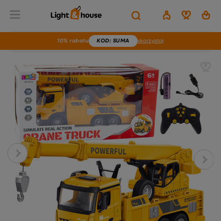
10% rabatu
KOD
: SUMA
skorzystaj