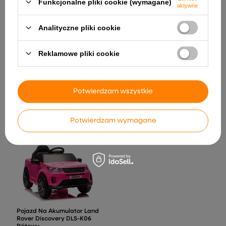
Funkcjonalne pliki cookie (wymagane)
aktywne
Analityczne pliki cookie
Reklamowe pliki cookie
Quad Na Akumulator HL568
Żółty
617,50 zł
Interaktywny Stolik
Edukacyjny Z Kierownicą
Potwierdzam wszystkie
Trójkątny Kolorowy
155,40 zł
Potwierdzam wymagane
Pojazd Na Akumulator Land
Rover Discovery DLS-K06