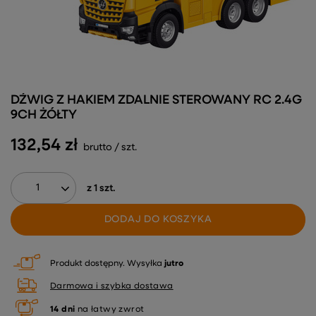
DŹWIG Z HAKIEM ZDALNIE STEROWANY RC 2.4G
9CH ŻÓŁTY
132,54 zł
brutto
/
szt.
z
1
szt.
DODAJ DO KOSZYKA
Produkt dostępny
Wysyłka
jutro
Darmowa i szybka dostawa
14
dni
na łatwy zwrot