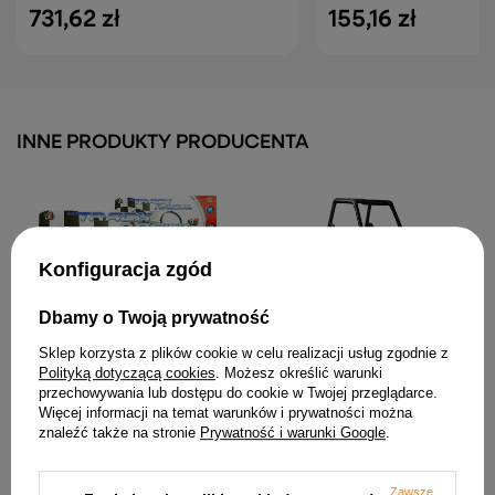
731,62 zł
155,16 zł
INNE PRODUKTY PRODUCENTA
Konfiguracja zgód
Dbamy o Twoją prywatność
Tor Samochodowy Track
Auto na Akumulator
Sklep korzysta z plików cookie w celu realizacji usług zgodnie z
Racing Dwa Auta Pętle
Terenowe JS360-1 Światła
Polityką dotyczącą cookies
. Możesz określić warunki
Zasilacz 565 cm
LED MP3 Pilot Czarny
przechowywania lub dostępu do cookie w Twojej przeglądarce.
127,05 zł
2 036,94 zł
Więcej informacji na temat warunków i prywatności można
znaleźć także na stronie
Prywatność i warunki Google
.
Zawsze