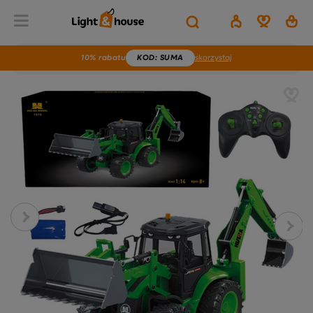
10% rabatu
KOD
: SUMA
skorzystaj