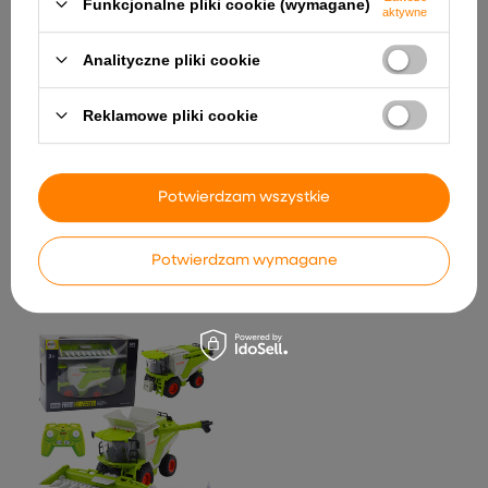
Funkcjonalne pliki cookie (wymagane)
aktywne
Analityczne pliki cookie
Reklamowe pliki cookie
Auto Na Akumulator JH-103
Wojskowa Zieleń 4x4
664,85 zł
Ławka Ogrodowa Taras
Potwierdzam wszystkie
Ogród Park Metalowa
Oparcie Zdobiona Czarna
127 cm
311,01 zł
Potwierdzam wymagane