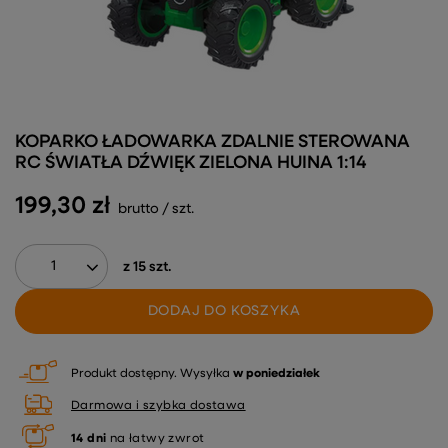
KOPARKO ŁADOWARKA ZDALNIE STEROWANA
RC ŚWIATŁA DŹWIĘK ZIELONA HUINA 1:14
199,30 zł
brutto
/
szt.
z
15
szt.
DODAJ DO KOSZYKA
Produkt dostępny
Wysyłka
w poniedziałek
Darmowa i szybka dostawa
14
dni
na łatwy zwrot