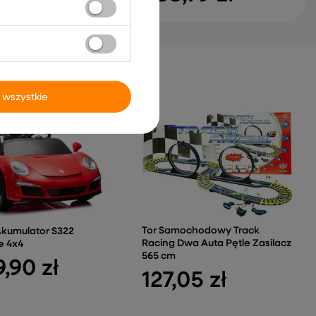
 wszystkie
Tor Samochodowy Track
Akumulator S322
Racing Dwa Auta Pętle Zasilacz
e 4x4
565 cm
9,90 zł
127,05 zł