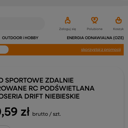
Zaloguj się
Polubione
Koszyk
OUTDOOR i HOBBY
ENERGIA ODNAWIALNA (OZE)
skorzystaj
z promocji
O SPORTOWE ZDALNIE
ROWANE RC PODŚWIETLANA
SERIA DRIFT NIEBIESKIE
,59 zł
brutto
/
szt.