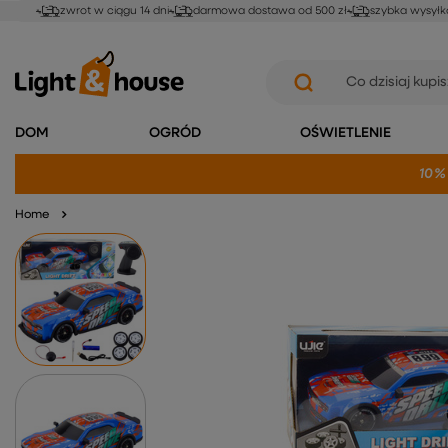
zwrot w ciągu 14 dni
darmowa dostawa od 500 zł
szybka wysyłk
DOM
OGRÓD
OŚWIETLENIE
10%
Home