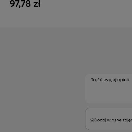
97,78 zł
Treść twojej opinii
Dodaj własne zdjęc