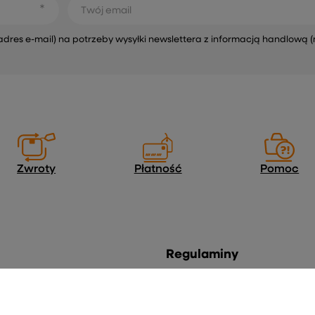
Twój email
s e-mail) na potrzeby wysyłki newslettera z informacją handlową (
Zwroty
Płatność
Pomoc
Regulaminy
Informacje o sklepie
Wysyłka