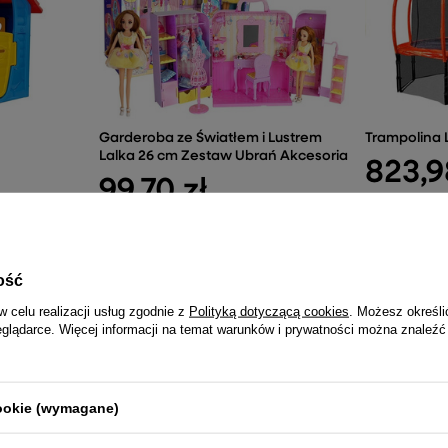
Garderoba ze Światłem i Lustrem
Trampolina 
Lalka 26 cm Zestaw Ubrań Akcesoria
823,9
99,70 zł
ość
NAJCZĘŚCIEJ KUPOWANE RAZEM
w celu realizacji usług zgodnie z
Polityką dotyczącą cookies
. Możesz określi
eglądarce. Więcej informacji na temat warunków i prywatności można znaleźć
a Huina
Mata Do Skakania Do
 Żółta 9-
Trampoliny Część Zamienna
Pojazd N
487-494CM 16FT
Czerwon
cookie (wymagane)
201,13 zł
365,