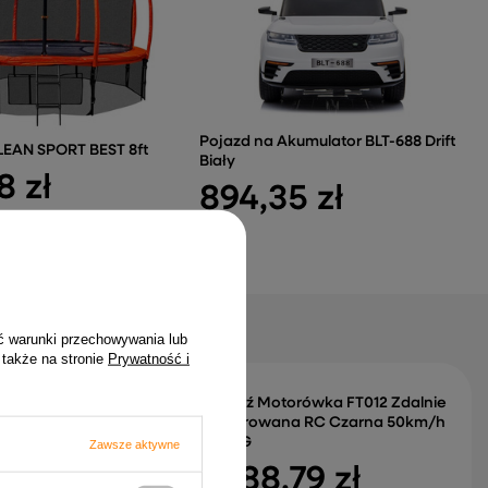
Pojazd na Akumulator BLT-688 Drift
LEAN SPORT BEST 8ft
Biały
8 zł
894,35 zł
ć warunki przechowywania lub
 także na stronie
Prywatność i
Łódź Motorówka FT012 Zdalnie
a Akumulator XMX621
Sterowana RC Czarna 50km/h
y
2.4G
Zawsze aktywne
78 zł
588,79 zł