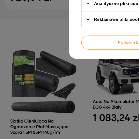
Analityczne pliki coo
Reklamowe pliki coo
Potwier
Auto Na Akumulator 
EQG 4x4 Biały
1 083,24 z
Siatka Cieniująca Na
Ogrodzenie Płot Maskująca
Szara 1.5M 25M 140g/m?