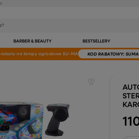
a
BARBER & BEAUTY
BESTSELLERY
 rabatu
na lampy ogrodowe SU-MA
KOD
RABATOWY
: SUMA
AUT
STE
KARO
110