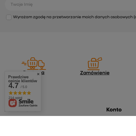
Twoje Imię
Wyrażam zgodę na przetwarzanie moich danych osobowych (adre
Dostawa
Zamówienie
Prawdziwe
opinie klientów
4.7
/ 5.0
214 opinii
Zamówienia
Konto
Status zamówienia
Zarejestruj się
Śledzenie przesyłki
Koszyk