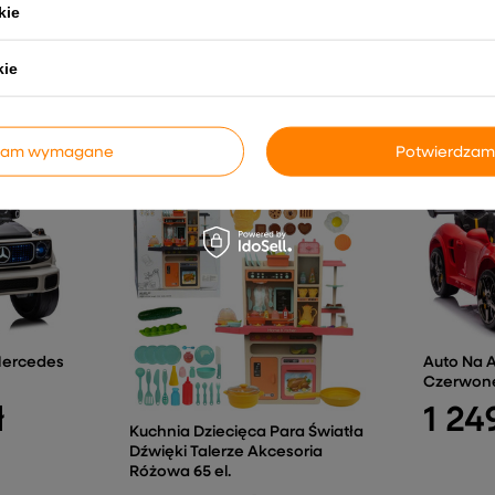
kie
kie
INNE PRODUKTY PRODUCENTA
dzam wymagane
Potwierdzam
Mercedes
Auto Na 
Czerwon
ł
1 24
Kuchnia Dziecięca Para Światła
Dźwięki Talerze Akcesoria
Różowa 65 el.