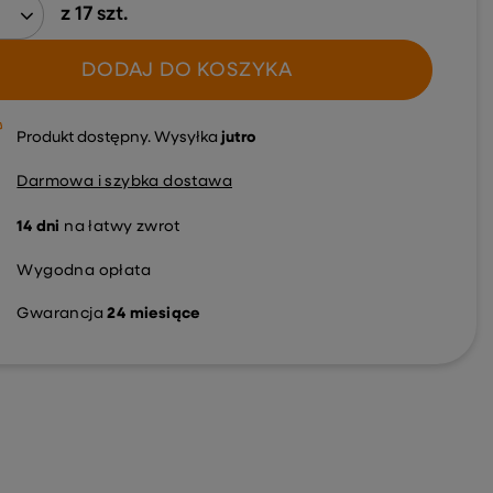
z
17
szt.
DODAJ DO KOSZYKA
Produkt dostępny
Wysyłka
jutro
Darmowa i szybka dostawa
14
dni
na łatwy zwrot
Wygodna opłata
Gwarancja
24 miesiące