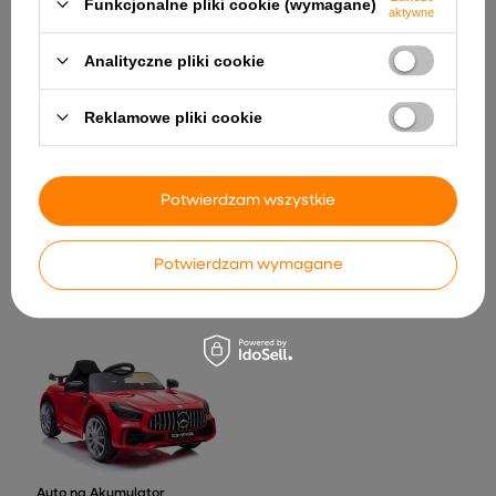
Funkcjonalne pliki cookie (wymagane)
aktywne
Analityczne pliki cookie
Reklamowe pliki cookie
Auto Na Akumulator S618
Zielone 4x4
1 920,65 zł
Potwierdzam wszystkie
Edukacyjny Sześcian Uczę
Się Bawiąc Język Polski
Clementoni 50695
Potwierdzam wymagane
150,72 zł
Auto na Akumulator