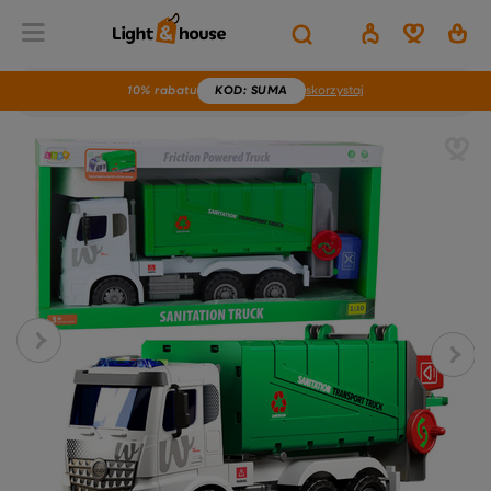
10% rabatu
KOD
: SUMA
skorzystaj