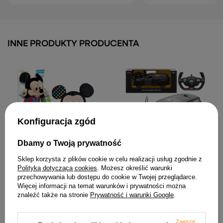
INNE PRODUKTY PRODUCENTA
Konfiguracja zgód
Dbamy o Twoją prywatność
Pluszowy Interaktywny
Auto Range Rover Sport SV
Sklep korzysta z plików cookie w celu realizacji usług zgodnie z
Disney Baby Miki Uczy i
Zdalnie Sterowane RC
Polityką dotyczącą cookies
. Możesz określić warunki
Przytula Język Polski
Czarne Rastar 1:14
przechowywania lub dostępu do cookie w Twojej przeglądarce.
Clementoni 50131
154,53 zł
Więcej informacji na temat warunków i prywatności można
104,16 zł
znaleźć także na stronie
Prywatność i warunki Google
.
Zawsze