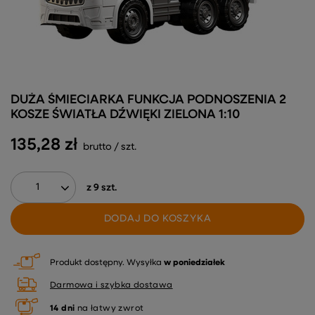
DUŻA ŚMIECIARKA FUNKCJA PODNOSZENIA 2
KOSZE ŚWIATŁA DŹWIĘKI ZIELONA 1:10
135,28 zł
brutto
/
szt.
z
9
szt.
DODAJ DO KOSZYKA
Produkt dostępny
Wysyłka
w poniedziałek
Darmowa i szybka dostawa
14
dni
na łatwy zwrot