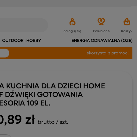
Zaloguj się
Polubione
Koszyk
OUTDOOR i HOBBY
ENERGIA ODNAWIALNA (OZE)
skorzystaj
z promocji
A KUCHNIA DLA DZIECI HOME
F DŹWIĘKI GOTOWANIA
SORIA 109 EL.
0,89 zł
brutto
/
szt.