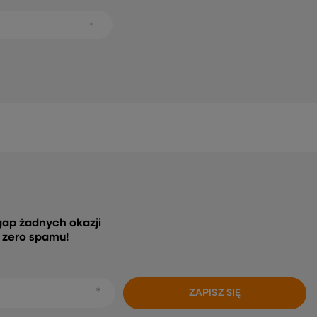
gap żadnych okazji
, zero spamu!
ZAPISZ SIĘ