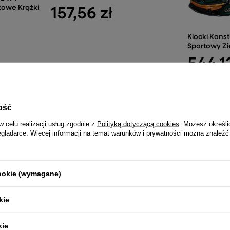
kowe Krążki
157,56 zł
Klocki Kons
Sportowy Zie
544,12
ość
NAJCZĘŚCIEJ KUPOWANE RAZEM
w celu realizacji usług zgodnie z
Polityką dotyczącą cookies
. Możesz określi
eglądarce. Więcej informacji na temat warunków i prywatności można znaleźć
Buggy
Auto na Akumulator Toyota
Wywrotka
cookie (wymagane)
er Lakier
Tundra Czerwona
Sterowana
1 944,35 zł
112,4
kie
kie