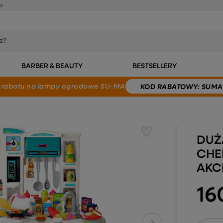
a
BARBER & BEAUTY
BESTSELLERY
 rabatu
na lampy ogrodowe SU-MA
KOD
RABATOWY
: SUMA
DUŻ
CHE
AKCE
16