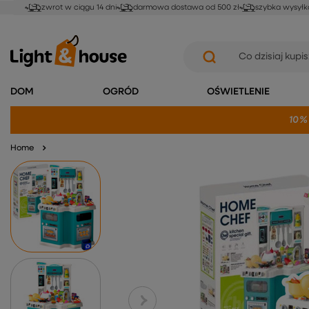
zwrot w ciągu 14 dni
darmowa dostawa od 500 zł
szybka wysyłk
DOM
OGRÓD
OŚWIETLENIE
10%
Home