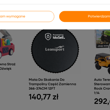
INNE PRODUKTY PRODUCENTA
dzam wymagane
Potwierdzam
wna Straż
 Dźwięk
Mata Do Skakania Do
Auto Ter
Trampoliny Część Zamienna
Sterowan
366-374CM 12FT
Rock Cra
1:14
140,77 zł
292,