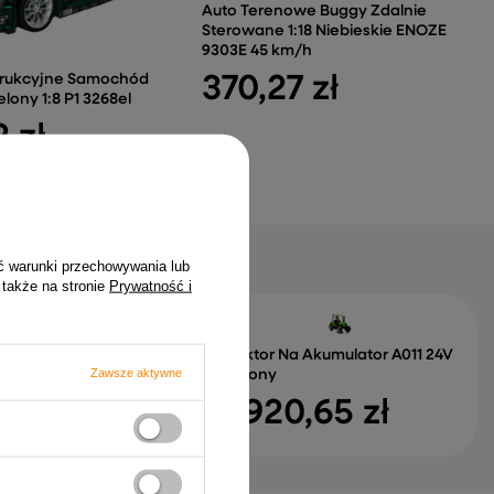
Auto Terenowe Buggy Zdalnie
Sterowane 1:18 Niebieskie ENOZE
9303E 45 km/h
370,27 zł
trukcyjne Samochód
lony 1:8 P1 3268el
 zł
ć warunki przechowywania lub
 także na stronie
Prywatność i
 Ciężarówka Zdalnie
Traktor Na Akumulator A011 24V
Zawsze aktywne
 RC 1:18 Zielona
Zielony
1 zł
1 920,65 zł