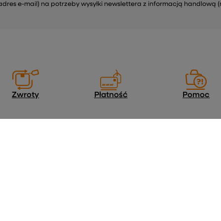
s e-mail) na potrzeby wysyłki newslettera z informacją handlową (
Zwroty
Płatność
Pomoc
Regulaminy
Informacje o sklepie
Wysyłka
e
Sposoby płatności