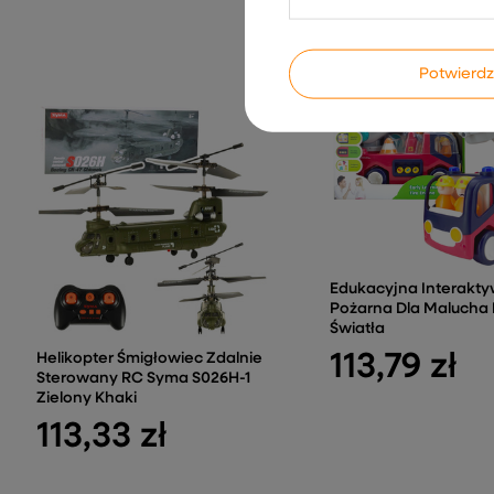
Potwier
Edukacyjna Interakty
Pożarna Dla Malucha
Światła
113,79 zł
Helikopter Śmigłowiec Zdalnie
Sterowany RC Syma S026H-1
Zielony Khaki
113,33 zł