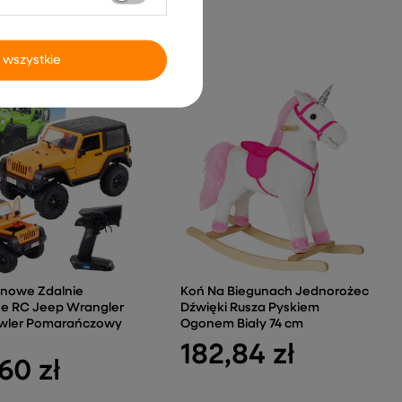
 wszystkie
enowe Zdalnie
Koń Na Biegunach Jednorożec
e RC Jeep Wrangler
Dźwięki Rusza Pyskiem
wler Pomarańczowy
Ogonem Biały 74 cm
182,84 zł
60 zł