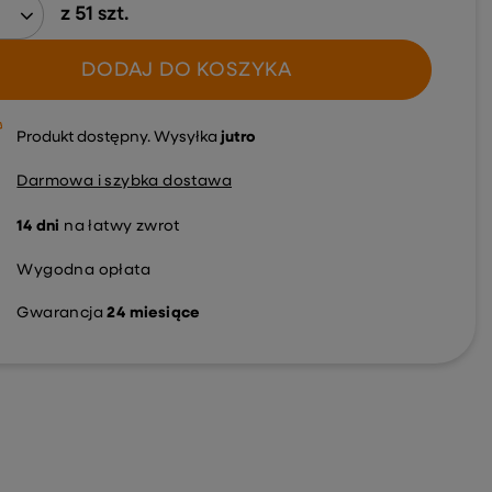
z
51
szt.
DODAJ DO KOSZYKA
Produkt dostępny
Wysyłka
jutro
Darmowa i szybka dostawa
14
dni
na łatwy zwrot
Wygodna opłata
Gwarancja
24 miesiące