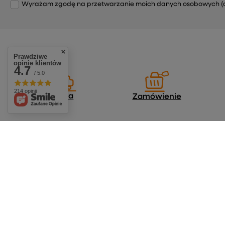
Wyrażam zgodę na przetwarzanie moich danych osobowych (adre
Prawdziwe
opinie klientów
4.7
/ 5.0
214 opinii
Dostawa
Zamówienie
Zamówienia
Konto
Status zamówienia
Zarejestruj się
Śledzenie przesyłki
Koszyk
Chcę zareklamować produkt
Listy zakupow