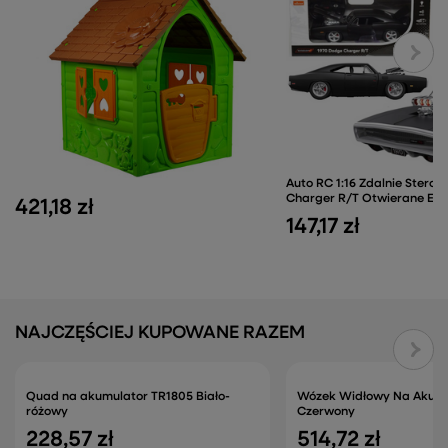
Auto RC 1:16 Zdalnie Ster
Charger R/T Otwierane El
421,18 zł
147,17 zł
NAJCZĘŚCIEJ KUPOWANE RAZEM
Quad na akumulator TR1805 Biało-
Wózek Widłowy Na Akum
różowy
Czerwony
228,57 zł
514,72 zł