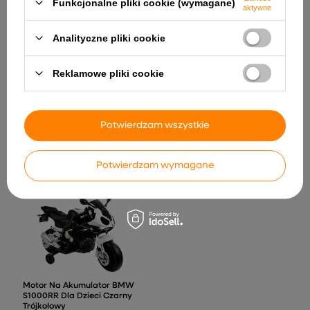
Funkcjonalne pliki cookie (wymagane)
aktywne
Analityczne pliki cookie
Reklamowe pliki cookie
Kuchnia Interaktywna Dla
Dzieci Lodówka Okap Kran
z Wodą Akcesoria 58 el.
Leżak Ogrodowy Plażowy
195,65 zł
Składany Zero Gravity
Potwierdzam wszystkie
Zagłówek Stalowy Czarny
182,84 zł
Potwierdzam wymagane
Motor Na Akumulator BMW
S1000RR Dla Dzieci Czarny
Trójkołowy