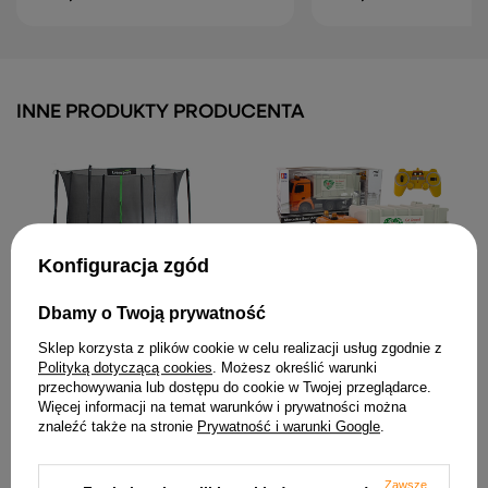
INNE PRODUKTY PRODUCENTA
Konfiguracja zgód
Zdalnie Sterowana
Dbamy o Twoją prywatność
Trampolina LEAN SPORT
Ciężarówka Śmieciarka
PRO 14ft
Mercedes- Benz Antos
Sklep korzysta z plików cookie w celu realizacji usług zgodnie z
Pomarańczowa
914,55 zł
Polityką dotyczącą cookies
. Możesz określić warunki
222,13 zł
przechowywania lub dostępu do cookie w Twojej przeglądarce.
Więcej informacji na temat warunków i prywatności można
znaleźć także na stronie
Prywatność i warunki Google
.
Zawsze