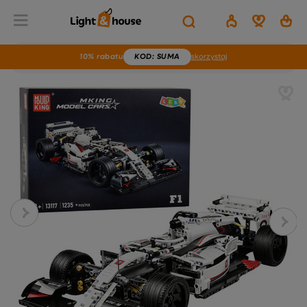
10% rabatu
KOD
: SUMA
skorzystaj