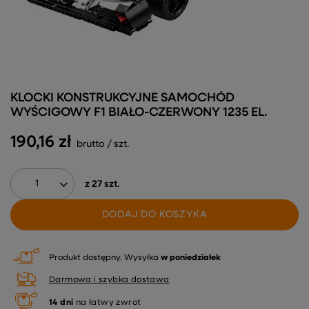
KLOCKI KONSTRUKCYJNE SAMOCHÓD
WYŚCIGOWY F1 BIAŁO-CZERWONY 1235 EL.
190,16 zł
brutto
/
szt.
z
27
szt.
DODAJ DO KOSZYKA
Produkt dostępny
Wysyłka
w poniedziałek
Darmowa i szybka dostawa
14
dni
na łatwy zwrot