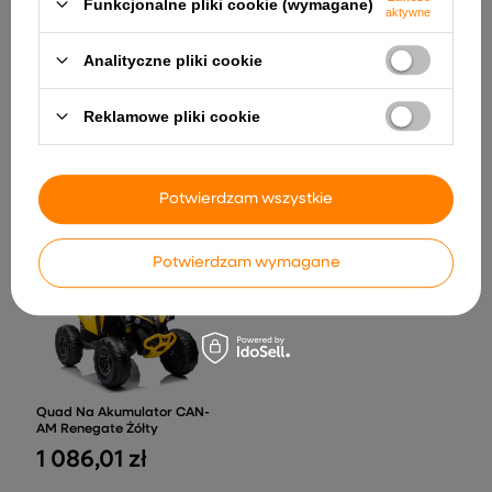
Funkcjonalne pliki cookie (wymagane)
aktywne
Analityczne pliki cookie
Reklamowe pliki cookie
Auto na Akumulator Range
Auto Na Akumulator JH-103
Rover Evoque Pilot LED
Wojskowa Zieleń 4x4
Czarny Lakierowany
664,85 zł
1 280,40 zł
Potwierdzam wszystkie
Potwierdzam wymagane
Quad Na Akumulator CAN-
AM Renegate Żółty
1 086,01 zł