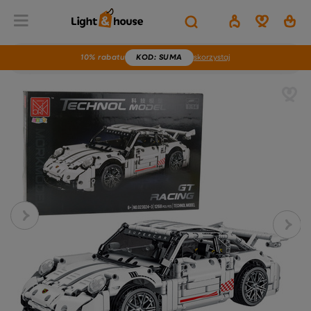
10% rabatu
KOD
: SUMA
skorzystaj