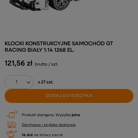
KLOCKI KONSTRUKCYJNE SAMOCHÓD GT
RACING BIAŁY 1:14 1268 EL.
121,56 zł
brutto
/
szt.
z
27
szt.
DODAJ DO KOSZYKA
Produkt dostępny
Wysyłka
jutro
Darmowa i szybka dostawa
14
dni
na łatwy zwrot