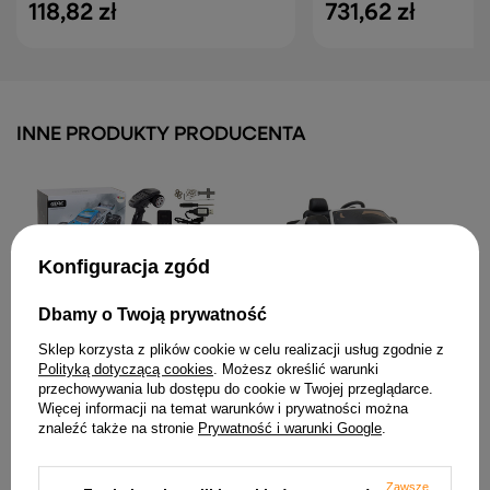
118,82 zł
731,62 zł
INNE PRODUKTY PRODUCENTA
Konfiguracja zgód
Dbamy o Twoją prywatność
Auto Na Akumulator Ford
Samochód Terenowy
Mustang GT Drift SX2038
Sklep korzysta z plików cookie w celu realizacji usług zgodnie z
Rabbits RC Napęd Na 4
Pilot Świtła LED MP3 Biały
Polityką dotyczącą cookies
. Możesz określić warunki
Koła Niebieski 2.4G
1 573,98 zł
przechowywania lub dostępu do cookie w Twojej przeglądarce.
361,20 zł
Więcej informacji na temat warunków i prywatności można
znaleźć także na stronie
Prywatność i warunki Google
.
Zawsze