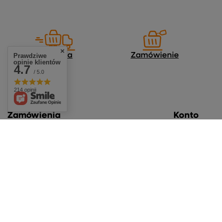
Dostawa
Zamówienie
Prawdziwe
opinie klientów
4.7
/ 5.0
214 opinii
Zamówienia
Konto
Status zamówienia
Zarejestruj się
Śledzenie przesyłki
Koszyk
Chcę zareklamować produkt
Listy zakupow
Chcę zwrócić produkt
Lista zakupio
Chcę wymienić towar
Historia transa
Kontakt
Moje rabaty