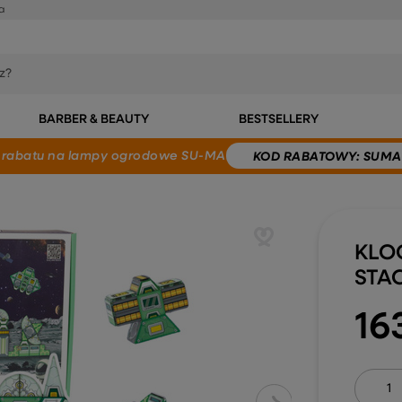
a
BARBER & BEAUTY
BESTSELLERY
 rabatu
na lampy ogrodowe SU-MA
KOD
RABATOWY
: SUMA
KLO
STA
16