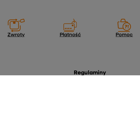
Zwroty
Płatność
Pomoc
Regulaminy
Informacje o sklepie
Wysyłka
e
Sposoby płatności
nych produktów
Regulamin
kcji
Polityka prywatności
Odstąpienie od umowy