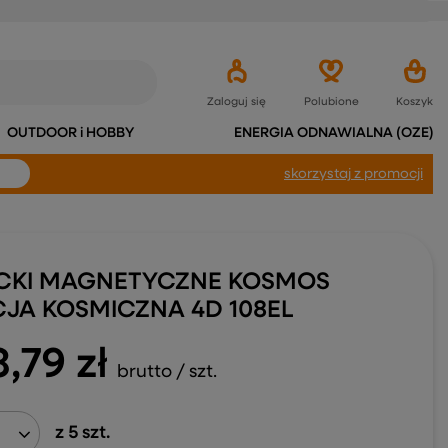
Zaloguj się
Polubione
Koszyk
OUTDOOR i HOBBY
ENERGIA ODNAWIALNA (OZE)
skorzystaj
z promocji
CKI MAGNETYCZNE KOSMOS
CJA KOSMICZNA 4D 108EL
3,79 zł
brutto
/
szt.
z
5
szt.