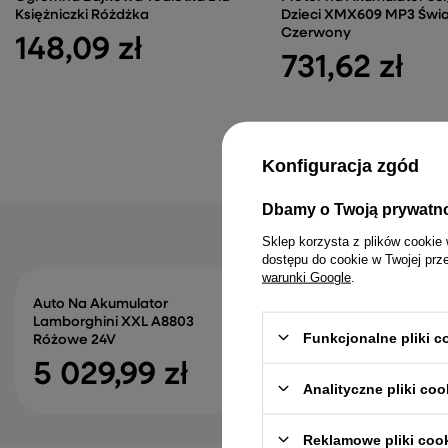
Księżniczki Różdżka
Dzieci XMX609 MP3 Świa
Czerwony
148,09 zł
731,62 zł
Konfiguracja zgód
Dbamy o Twoją prywatn
Sklep korzysta z plików cookie 
dostępu do cookie w Twojej prz
warunki Google
.
Auto Na Akumulator
Bramka Treningowa Pi
Lamborghini XXL A8803
Matą Celowniczą Cz
Funkcjonalne pliki 
Różowe 24V
213x152x75cm
5 029,99 zł
127,96 zł
Analityczne pliki coo
Reklamowe pliki coo