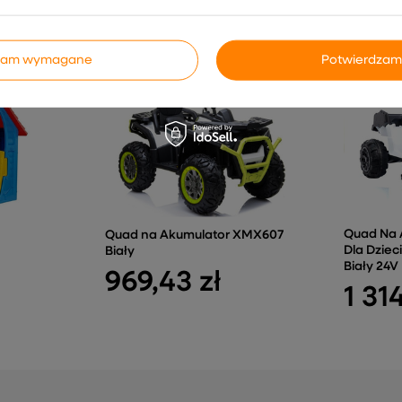
INNE PRODUKTY PRODUCENTA
dzam wymagane
Potwierdzam
Quad Na 
Quad na Akumulator XMX607
Dla Dziec
Biały
Biały 24V
969,43 zł
1 314