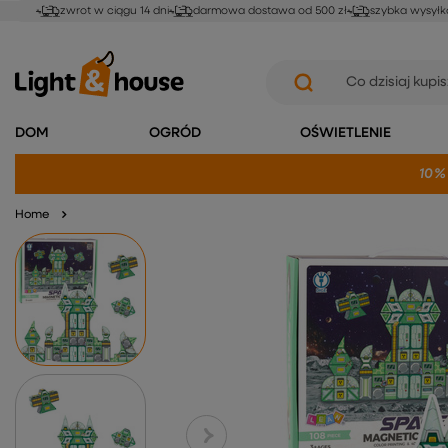
zwrot w ciągu 14 dni
darmowa dostawa od 500 zł
szybka wysyłk
DOM
OGRÓD
OŚWIETLENIE
10%
Home