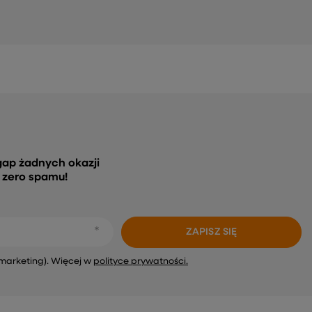
gap żadnych okazji
, zero spamu!
ZAPISZ SIĘ
marketing). Więcej w
polityce prywatności.