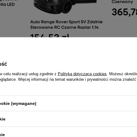
Czerwony
tła LED
365,7
Auto Range Rover Sport SV Zdalnie
Sterowane RC Czarne Rastar 1:14
154,53 zł
ość
NAJCZĘŚCIEJ KUPOWANE RAZEM
w celu realizacji usług zgodnie z
Polityką dotyczącą cookies
. Możesz określi
eglądarce. Więcej informacji na temat warunków i prywatności można znaleźć
łkarska Z
Zestaw K
erwona
Trampolina LEAN Sport Max 16ft
Kawowe 2
cookie (wymagane)
Czarno-Różowa
45x50cm
1 096,65 zł
101,
kie
kie