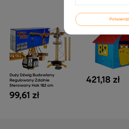
Potwier
Duży Dźwig Budowlany
421,18 zł
Regulowany Zdalnie
Sterowany Hak 182 cm
99,61 zł