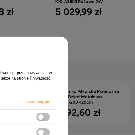
XXL A8803 Różowe 24V
8 zł
5 029,99 zł
ć warunki przechowywania lub
 także na stronie
Prywatność i
wadratowe Stoliki
Bramka Piłkarska Przenośna
w1 Rustykalny
Dla Dzieci Metalowa
Zawsze aktywne
 40x45cm
300×200×120cm
44 zł
292,60 zł