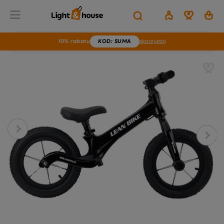
10% rabatu
KOD
: SUMA
skorzystaj