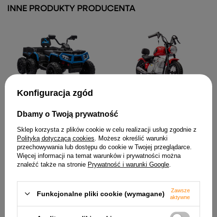
INNE PRODUKTY PRODUCENTA
Konfiguracja zgód
Quad Na Akumulator ATV 6
Motor Na Akumulator
Kół Z Przyczepką JC606 24V
A9902 36V Czerwony
4x4 Niebieski
Dbamy o Twoją prywatność
1 525,54 zł
1 146,87 zł
Sklep korzysta z plików cookie w celu realizacji usług zgodnie z
Polityką dotyczącą cookies
. Możesz określić warunki
przechowywania lub dostępu do cookie w Twojej przeglądarce.
Więcej informacji na temat warunków i prywatności można
znaleźć także na stronie
Prywatność i warunki Google
.
Zawsze
Funkcjonalne pliki cookie (wymagane)
aktywne