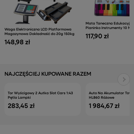
Mata Taneczna Edukacyjn
Pianinko Instrumenty 10 Mel
Waga Elektroniczna LCD Platformowa
Magazynowa Dokładność do 20g 150kg
117,90 zł
148,98 zł
NAJCZĘŚCIEJ KUPOWANE RAZEM
Tor Wyścigowy 2 Autka Slot Cars 1:43
Auto Na Akumulator Toyot
Pętla Lampki
HL860 Różowe
283,45 zł
1 984,67 zł