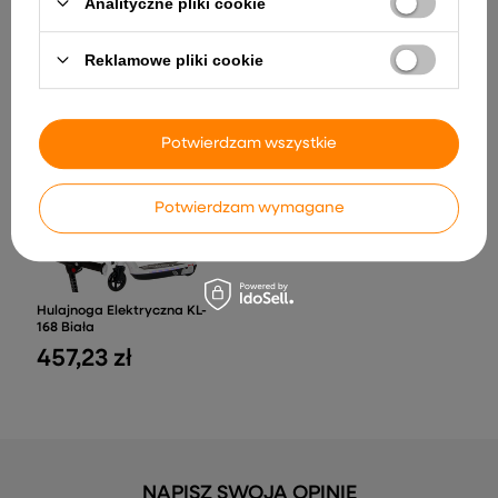
Analityczne pliki cookie
Rower Biegowy ENDURO
Samochód na akumulator
Rowerek Do Odpychania
Audi RS Q8 Światła LED MP3
Neonowy Zielony
Pilot Zielony
Reklamowe pliki cookie
117,90 zł
823,09 zł
Potwierdzam wszystkie
Potwierdzam wymagane
Hulajnoga Elektryczna KL-
168 Biała
457,23 zł
NAPISZ SWOJĄ OPINIĘ