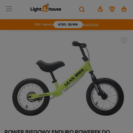
10% rabatu
KOD
: SUMA
skorzystaj
ROWER BIEGOWY ENDURO ROWEREK DO