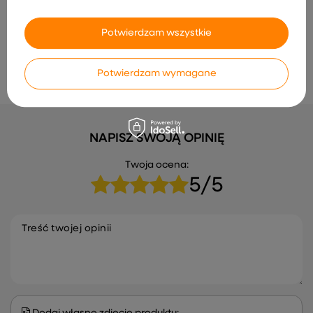
Jeździk Mercedes Actros
Potwierdzam wszystkie
3316TA Niebieski
137,11 zł
Potwierdzam wymagane
NAPISZ SWOJĄ OPINIĘ
Twoja ocena:
5/5
Treść twojej opinii