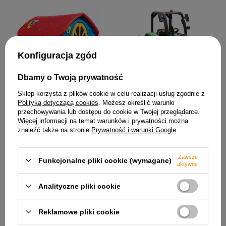
Konfiguracja zgód
Dbamy o Twoją prywatność
2 082,29 zł
Sklep korzysta z plików cookie w celu realizacji usług zgodnie z
Domek Zestaw Ogrodowy
Polityką dotyczącą cookies
. Możesz określić warunki
Duży Dom Dla Dzieci
przechowywania lub dostępu do cookie w Twojej przeglądarce.
Niebieski 5075
Więcej informacji na temat warunków i prywatności można
329,18 zł
znaleźć także na stronie
Prywatność i warunki Google
.
Zawsze
Funkcjonalne pliki cookie (wymagane)
aktywne
Analityczne pliki cookie
Reklamowe pliki cookie