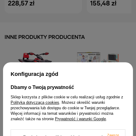
228,57 zł
155,48 zł
INNE PRODUKTY PRODUCENTA
Konfiguracja zgód
Dbamy o Twoją prywatność
Quad Na Akumulator QLS-
Zestaw Małego Doktora
Sklep korzysta z plików cookie w celu realizacji usług zgodnie z
3288 Czerwony
Wózek Lekarski RTG EKG
Akcesoria Światła Dźwięk
Polityką dotyczącą cookies
. Możesz określić warunki
833,24 zł
36el.
przechowywania lub dostępu do cookie w Twojej przeglądarce.
119,73 zł
Więcej informacji na temat warunków i prywatności można
znaleźć także na stronie
Prywatność i warunki Google
.
Zawsze