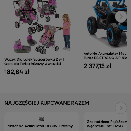
Auto Na Akumulator Maver
Turbo RS STRONG AIR Niebi
Wózek Dla Lalek Spacerówka 2 w 1
Gondola Torba Różowy Gwiazdki
2 377,13 zł
182,84 zł
NAJCZĘŚCIEJ KUPOWANE RAZEM
Gra rodzinna Pięć Szczyt
Motor Na Akumulator HC8051 Srebrny
Wędrówki Trefl 02517