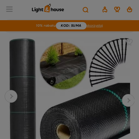
10% rabatu
KOD
: SUMA
skorzystaj