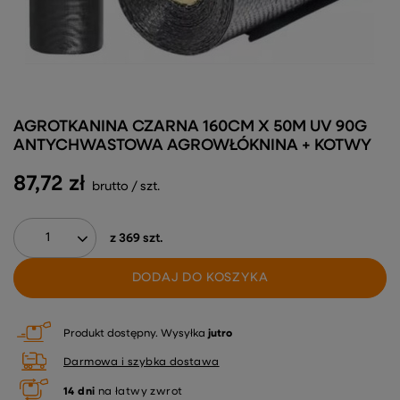
AGROTKANINA CZARNA 160CM X 50M UV 90G
ANTYCHWASTOWA AGROWŁÓKNINA + KOTWY
87,72 zł
brutto
/
szt.
z
369
szt.
DODAJ DO KOSZYKA
Produkt dostępny
Wysyłka
jutro
Darmowa i szybka dostawa
14
dni
na łatwy zwrot