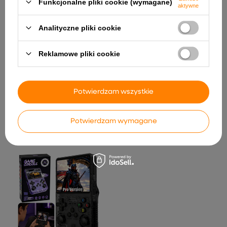
Funkcjonalne pliki cookie (wymagane)
aktywne
Analityczne pliki cookie
Reklamowe pliki cookie
Silnik Napędowy A730-2 24V
RS555
137,11 zł
Zestaw Stolik Ogrodowy z
Potwierdzam wszystkie
Ławeczkami Dla Dzieci
Dorex Niebieski 5067
142,60 zł
Potwierdzam wymagane