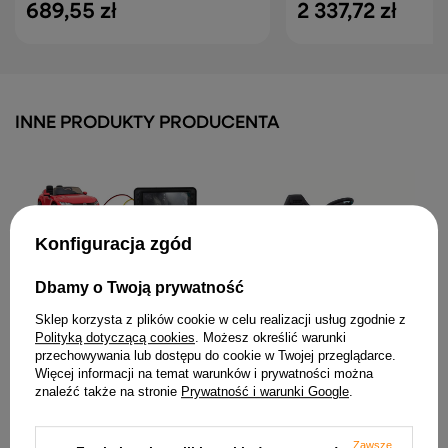
689,55 zł
2 337,72 zł
INNE PRODUKTY PRODUCENTA
Konfiguracja zgód
Dbamy o Twoją prywatność
Panel muzyczny LCD MP4
Auto Na Akumulator WMT-
do Ford Ranger Monster DK-
Sklep korzysta z plików cookie w celu realizacji usług zgodnie z
666 Niebieskie
550 Arteon
Polityką dotyczącą cookies
. Możesz określić warunki
310,89 zł
przechowywania lub dostępu do cookie w Twojej przeglądarce.
359,37 zł
Więcej informacji na temat warunków i prywatności można
znaleźć także na stronie
Prywatność i warunki Google
.
Zawsze