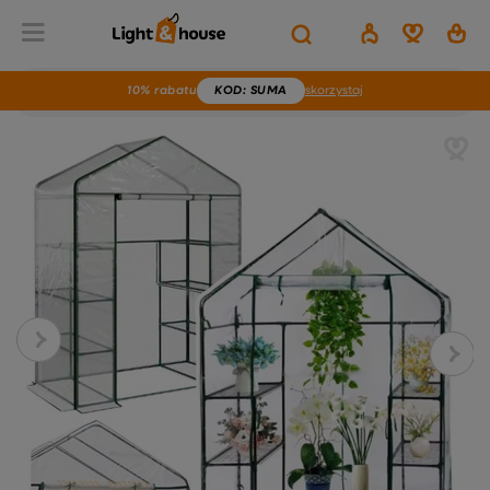
10% rabatu
KOD
: SUMA
skorzystaj