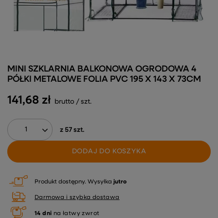
MINI SZKLARNIA BALKONOWA OGRODOWA 4
PÓŁKI METALOWE FOLIA PVC 195 X 143 X 73CM
141,68 zł
brutto
/
szt.
z
57
szt.
DODAJ DO KOSZYKA
Produkt dostępny
Wysyłka
jutro
Darmowa i szybka dostawa
14
dni
na łatwy zwrot