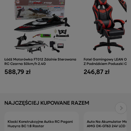
Łódź Motorówka FT012 Zdalnie Sterowana
Fotel Gamingowy LEAN Obr
RC Czarna 50km/h 2.4G
Z Podnóżkiem Poduszki Cz
588,79 zł
246,87 zł
NAJCZĘŚCIEJ KUPOWANE RAZEM
Klocki Konstrukcyjne Autko RC Pagani
Auto Na Akumulator Mer
Huayra BC 1:8 Rastar
AMG DK-GT63 24V LCD Ma