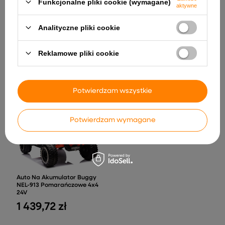
Funkcjonalne pliki cookie (wymagane)
aktywne
Analityczne pliki cookie
Reklamowe pliki cookie
Pojazd na akumulator
Rower Trójkołowy PRO550
JS3168 Szary
Szary
1 823,98 zł
365,77 zł
Potwierdzam wszystkie
Potwierdzam wymagane
Auto Na Akumulator Buggy
NEL-913 Pomarańczowe 4x4
24V
1 439,72 zł