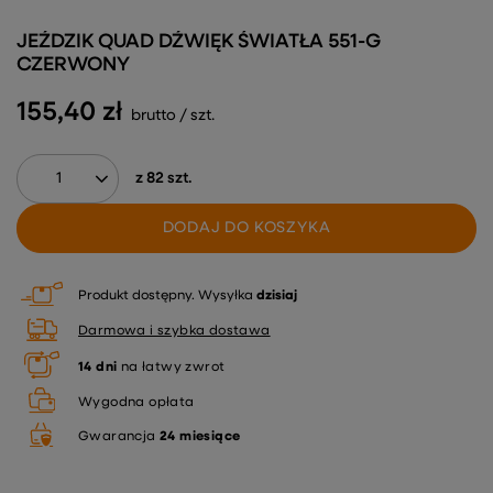
JEŹDZIK QUAD DŹWIĘK ŚWIATŁA 551-G
CZERWONY
155,40 zł
brutto
/
szt.
z
82
szt.
DODAJ DO KOSZYKA
Produkt dostępny
Wysyłka
dzisiaj
Darmowa i szybka dostawa
14
dni
na łatwy zwrot
Wygodna opłata
Gwarancja
24 miesiące