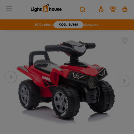
10% rabatu
KOD
: SUMA
skorzystaj