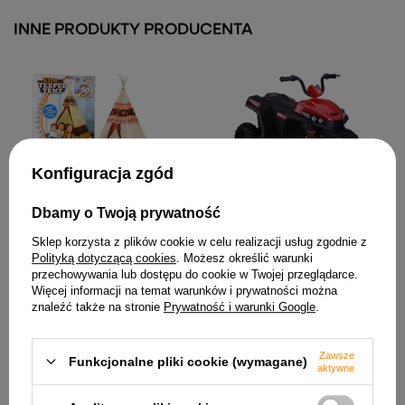
INNE PRODUKTY PRODUCENTA
Konfiguracja zgód
Quad na Akumulator S601
Pojazd Terenowy Koła EVA
Dbamy o Twoją prywatność
Światła LED Czerwony
Namiot Tipi Indiański Baza
Sklep korzysta z plików cookie w celu realizacji usług zgodnie z
475,52 zł
Dla Dzieci + 60 Piłek 155 cm
Polityką dotyczącą cookies
. Możesz określić warunki
124,30 zł
przechowywania lub dostępu do cookie w Twojej przeglądarce.
Więcej informacji na temat warunków i prywatności można
znaleźć także na stronie
Prywatność i warunki Google
.
Zawsze
Funkcjonalne pliki cookie (wymagane)
aktywne