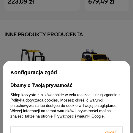
223,09 zł
679,49 zł
INNE PRODUKTY PRODUCENTA
Konfiguracja zgód
Dbamy o Twoją prywatność
Wózek Widłowy Na
Pojazd Na Akumulator FT-
Akumulator XMX638 Żółty
938 Żółty Lakierowany 4x4
Sklep korzysta z plików cookie w celu realizacji usług zgodnie z
1 388,79 zł
1 006,01 zł
Polityką dotyczącą cookies
. Możesz określić warunki
przechowywania lub dostępu do cookie w Twojej przeglądarce.
Więcej informacji na temat warunków i prywatności można
znaleźć także na stronie
Prywatność i warunki Google
.
Zawsze