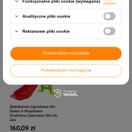
Funkcjonalne pliki cookie (wymagane)
aktywne
Analityczne pliki cookie
Centralka RX98-1 24V A730-
Zdalnie Sterowana
Reklamowe pliki cookie
2, A032
Ciężarówka Śmieciarka
Mercedes- Benz Antos
118,82 zł
Pomarańczowa
222,13 zł
Potwierdzam wszystkie
Potwierdzam wymagane
Zjeżdżalnia Ogrodowa dla
Dzieci 3-Stopniowa
Drabinka Czerwona 130 cm
424
160,09 zł