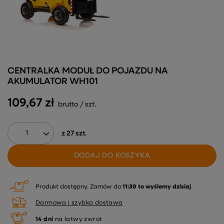
CENTRALKA MODUŁ DO POJAZDU NA
AKUMULATOR WH101
109,67 zł
brutto
/
szt.
z
27
szt.
DODAJ DO KOSZYKA
Produkt dostępny
Zamów do
11:30 to wyślemy dzisiaj
Darmowa i szybka dostawa
14
dni
na łatwy zwrot