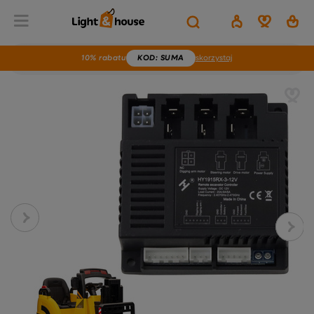
10% rabatu
KOD
: SUMA
skorzystaj